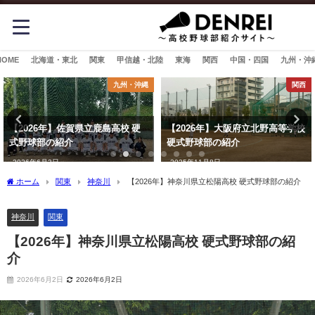
HOME
北海道・東北
関東
甲信越・北陸
東海
関西
中国・四国
九州・沖
九州・沖縄
関西
【2026年】佐賀県立鹿島高校 硬
【2026年】大阪府立北野高等学校
式野球部の紹介
硬式野球部の紹介
2026年6月3日
2025年11月8日
ホーム
関東
神奈川
【2026年】神奈川県立松陽高校 硬式野球部の紹介
神奈川
関東
【2026年】神奈川県立松陽高校 硬式野球部の紹
介
2026年6月2日
2026年6月2日