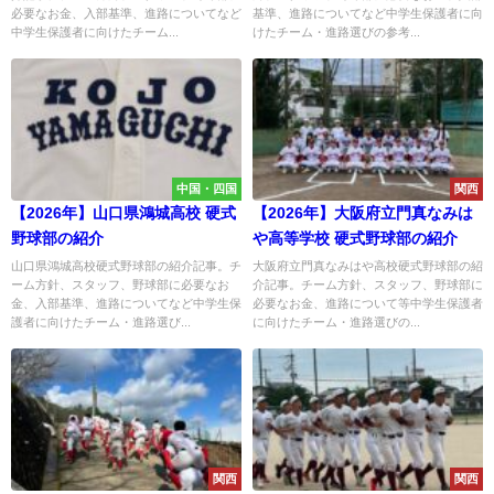
必要なお金、入部基準、進路についてなど
基準、進路についてなど中学生保護者に向
中学生保護者に向けたチーム...
けたチーム・進路選びの参考...
中国・四国
関西
【2026年】山口県鴻城高校 硬式
【2026年】大阪府立門真なみは
野球部の紹介
や高等学校 硬式野球部の紹介
山口県鴻城高校硬式野球部の紹介記事。チ
大阪府立門真なみはや高校硬式野球部の紹
ーム方針、スタッフ、野球部に必要なお
介記事。チーム方針、スタッフ、野球部に
金、入部基準、進路についてなど中学生保
必要なお金、進路について等中学生保護者
護者に向けたチーム・進路選び...
に向けたチーム・進路選びの...
関西
関西