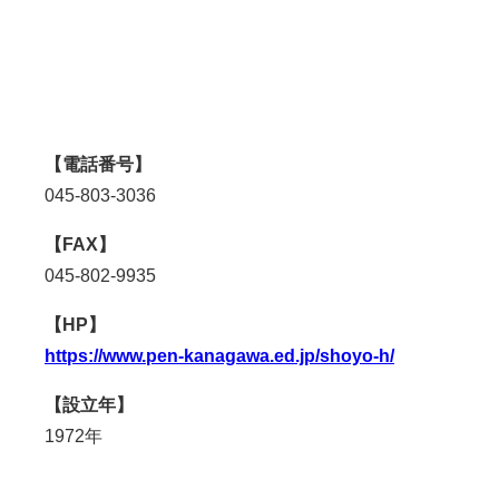
【電話番号】
045-803-3036
【FAX】
045-802-9935
【HP】
https://www.pen-kanagawa.ed.jp/shoyo-h/
【設立年】
1972
年