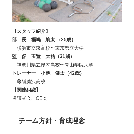
【スタッフ紹介】
部 長 福嶋 航太 （25歳）
横浜市立東高校〜東京都立大学
監 督 玉置 大祐（
31歳）
神奈川県立厚木高校〜青山学院大学
トレーナー 小池 健太（
42歳）
藤嶺藤沢
高校
【関連組織】
保護者会、OB会
チーム方針・育成理念