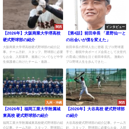
関西
インタビュー
【2026年】大阪商業大学堺高校
【第4話】前田幸長 「星野仙一と
硬式野球部の紹介
の出会いが僕を変えた」
大阪商業大学堺高校硬式野球部の紹介記
前田幸長の野球人生に密着 元プロ野球選
事。チーム方針、スタッフ、野球部に必要
手で、都筑中央ボーイズ会長として次世代
なお金、入部基準、進路についてなど中学
の育成に情熱を注ぐ前田幸長氏。 激動の
生保護者に向けたチーム・進路...
プロ野球人生を歩んできた...
九州・沖縄
関西
【2026年】福岡工業大学附属城
【2026年】大谷高校 硬式野球部
東高校 硬式野球部の紹介
の紹介
福岡工業大学附属城東高校硬式野球部の紹
大谷高校硬式野球部の紹介記事。チーム方
介記事。チーム方針、スタッフ、野球部に
針、スタッフ、野球部に必要なお金、入部