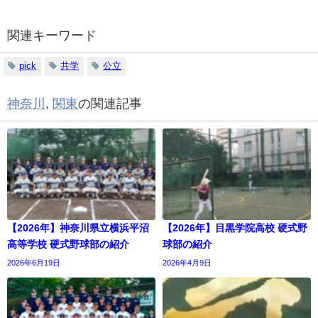
関連キーワード
pick
共学
公立
神奈川
,
関東
の関連記事
【2026年】神奈川県立横浜平沼
【2026年】目黒学院高校 硬式野
高等学校 硬式野球部の紹介
球部の紹介
2026年6月19日
2026年4月9日