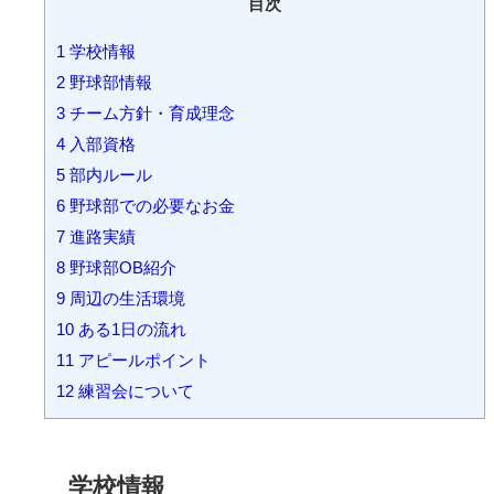
目次
1
学校情報
2
野球部情報
3
チーム方針・育成理念
4
入部資格
5
部内ルール
6
野球部での必要なお金
7
進路実績
8
野球部OB紹介
9
周辺の生活環境
10
ある1日の流れ
11
アピールポイント
12
練習会について
学校情報