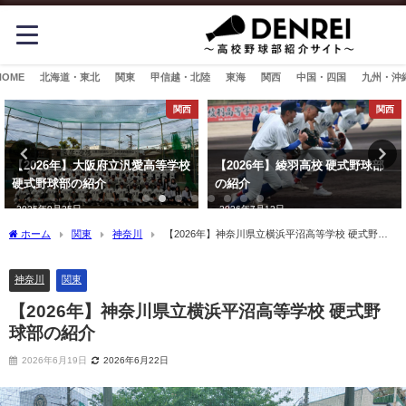
HOME
北海道・東北
関東
甲信越・北陸
東海
関西
中国・四国
九州・沖
関西
関西
【2026年】大阪府立汎愛高等学校
【2026年】綾羽高校 硬式野球部
硬式野球部の紹介
の紹介
2025年9月25日
2026年7月12日
ホーム
関東
神奈川
【2026年】神奈川県立横浜平沼高等学校 硬式野球
部の紹介
神奈川
関東
【2026年】神奈川県立横浜平沼高等学校 硬式野
球部の紹介
2026年6月19日
2026年6月22日