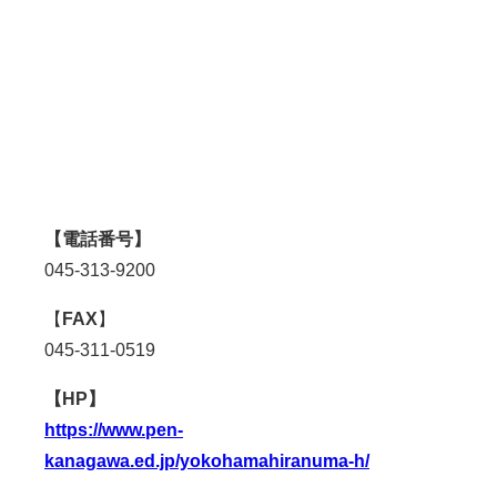
【電話番号】
045-313-9200
【
FAX
】
045-311-0519
【HP】
https://www.pen-
kanagawa.ed.jp/yokohamahiranuma-h/