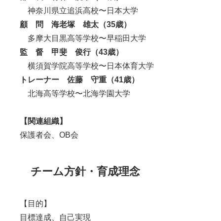
神奈川県立追浜高校〜日本大学
顧 問 海老塚 雄太（35
歳）
多摩大目黒高等学校〜早稲田大学
監 督 甲斐 俊行（43
歳）
横須賀学院高等学校〜日本体育
大学
トレーナー 佐藤 守重（41歳）
北海高等学校〜北海学園大学
【関連組織】
保護者会、OB会
チーム方針・育成理念
【目的】
目標達成、自己実現