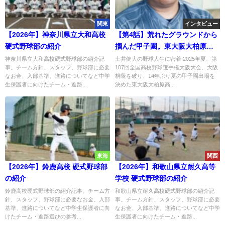
関東
インタビュー
【2026年】神奈川県立大和高校
【第4話】荒れたグラウンドから
硬式野球部の紹介
掴んだ甲子園。東大阪大柏原・
土井健大監督、信念の最終章
神奈川県立大和高校硬式野球部の紹介記
土井健大の野球人生に密着 2025年夏、第
事。チーム方針、スタッフ、野球部に必要
107回全国高校野球選手権大阪大会、大阪
なお金、入部基準、進路についてなど中学
桐蔭を破り、14年ぶり夏の甲子園出場を
生保護者に向けたチーム・進路...
決めた東大阪大柏原高...
東海
関西
【2026年】鈴鹿高校 硬式野球部
【2026年】和歌山県立耐久高等
の紹介
学校 硬式野球部の紹介
鈴鹿高校硬式野球部の紹介記事。チーム方
和歌山県立耐久高校硬式野球部の紹介記
針、スタッフ、野球部に必要なお金、入部
事。チーム方針、スタッフ、野球部に必要
基準、進路についてなど中学生保護者に向
なお金、入部基準、進路についてなど中学
けたチーム・進路選びの参考...
生保護者に向けたチーム・進路...