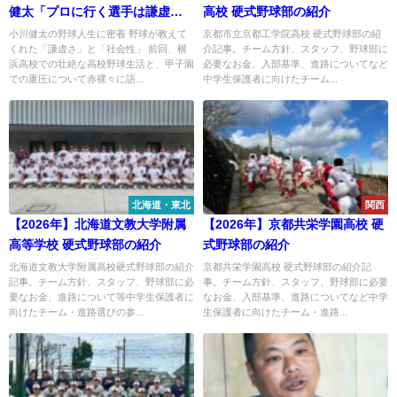
健太「プロに行く選手は謙虚で
高校 硬式野球部の紹介
貪欲」 挫折から用具無償提供
小川健太の野球人生に密着 野球が教えて
京都市立京都工学院高校 硬式野球部の紹
くれた「謙虚さ」と「社会性」 前回、横
介記事。チーム方針、スタッフ、野球部に
の活動へ
浜高校での壮絶な高校野球生活と、甲子園
必要なお金、入部基準、進路についてなど
での重圧について赤裸々に語...
中学生保護者に向けたチーム...
北海道・東北
関西
【2026年】北海道文教大学附属
【2026年】京都共栄学園高校 硬
高等学校 硬式野球部の紹介
式野球部の紹介
北海道文教大学附属高校硬式野球部の紹介
京都共栄学園高校 硬式野球部の紹介記
記事。チーム方針、スタッフ、野球部に必
事。チーム方針、スタッフ、野球部に必要
要なお金、進路について等中学生保護者に
なお金、入部基準、進路についてなど中学
向けたチーム・進路選びの参...
生保護者に向けたチーム・進路...