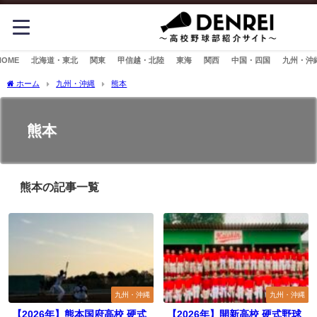
HOME
北海道・東北
関東
甲信越・北陸
東海
関西
中国・四国
九州・沖
ホーム
九州・沖縄
熊本
熊本
熊本の記事一覧
九州・沖縄
九州・沖縄
【2026年】熊本国府高校 硬式
【2026年】開新高校 硬式野球