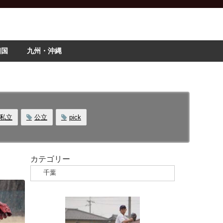
四国
九州・沖縄
私立
公立
pick
カテゴリー