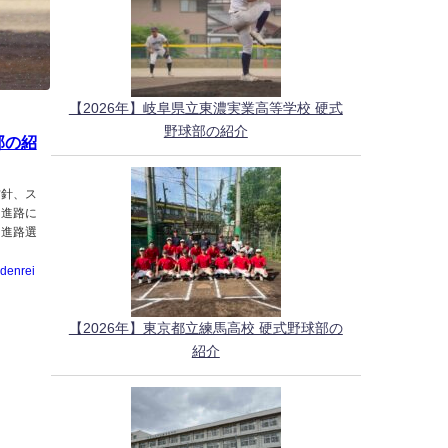
【2026年】岐阜県立東濃実業高等学校 硬式
野球部の紹介
部の紹
方針、ス
、進路に
・進路選
denrei
【2026年】東京都立練馬高校 硬式野球部の
紹介