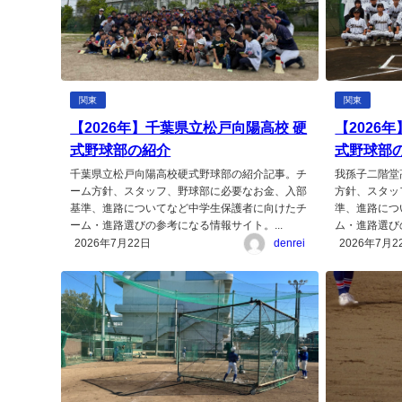
関東
関東
【2026年】千葉県立松戸向陽高校 硬
【2026
式野球部の紹介
式野球部
千葉県立松戸向陽高校硬式野球部の紹介記事。チ
我孫子二階堂
ーム方針、スタッフ、野球部に必要なお金、入部
方針、スタッ
基準、進路についてなど中学生保護者に向けたチ
準、進路につ
ーム・進路選びの参考になる情報サイト。...
ム・進路選び
2026年7月22日
denrei
2026年7月2