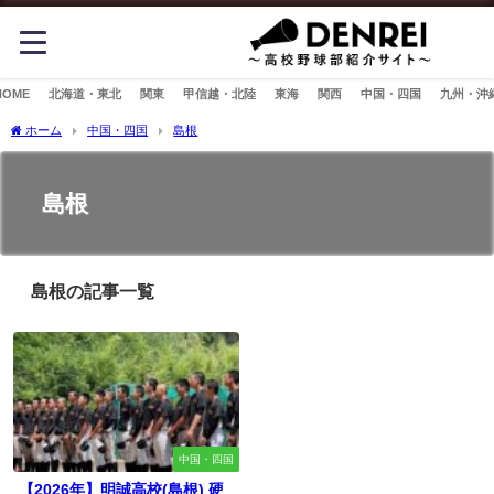
HOME
北海道・東北
関東
甲信越・北陸
東海
関西
中国・四国
九州・沖
ホーム
中国・四国
島根
島根
島根の記事一覧
中国・四国
【2026年】明誠高校(島根) 硬