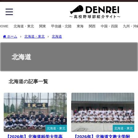
HOME
北海道・東北
関東
甲信越・北陸
東海
関西
中国・四国
九州・沖
ホーム
北海道・東北
北海道
北海道
北海道の記事一覧
北海道・東北
北海道・東北
【2026年】北海道科学大学高
【2026年】北海道文教大学附