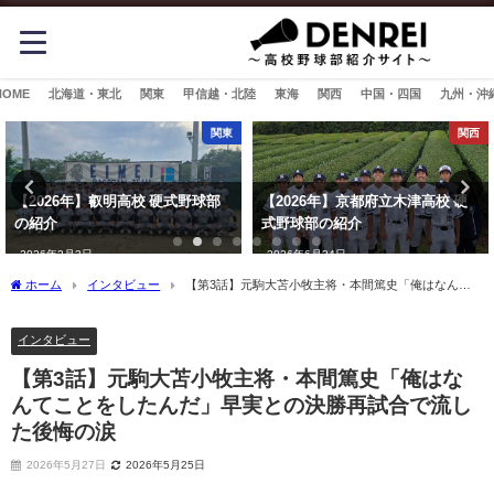
HOME
北海道・東北
関東
甲信越・北陸
東海
関西
中国・四国
九州・沖
関東
関西
【2026年】叡明高校 硬式野球部
【2026年】京都府立木津高校 硬
の紹介
式野球部の紹介
2026年2月3日
2026年6月24日
ホーム
インタビュー
【第3話】元駒大苫小牧主将・本間篤史「俺はなんて
ことをしたんだ」早実との決勝再試合で流した後悔の涙
インタビュー
【第3話】元駒大苫小牧主将・本間篤史「俺はな
んてことをしたんだ」早実との決勝再試合で流し
た後悔の涙
2026年5月27日
2026年5月25日