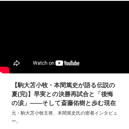
【駒大苫小牧・本間篤史が語る伝説の
夏(完)】早実との決勝再試合と「後悔
の涙」――そして斎藤佑樹と歩む現在
元・駒大苫小牧主将、本間篤史氏の密着インタビュ
ー。