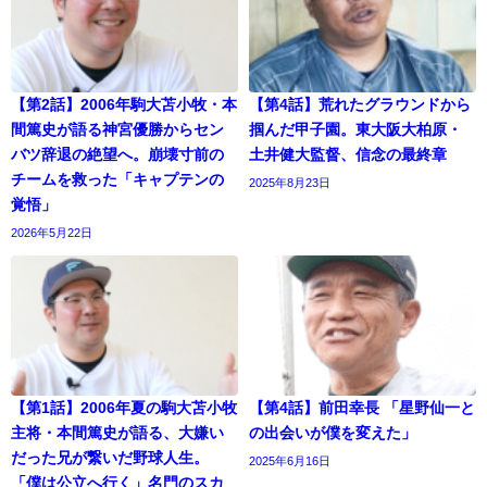
【第2話】2006年駒大苫小牧・本
【第4話】荒れたグラウンドから
間篤史が語る神宮優勝からセン
掴んだ甲子園。東大阪大柏原・
バツ辞退の絶望へ。崩壊寸前の
土井健大監督、信念の最終章
チームを救った「キャプテンの
2025年8月23日
覚悟」
2026年5月22日
【第1話】2006年夏の駒大苫小牧
【第4話】前田幸長 「星野仙一と
主将・本間篤史が語る、大嫌い
の出会いが僕を変えた」
だった兄が繋いだ野球人生。
2025年6月16日
「僕は公立へ行く」名門のスカ