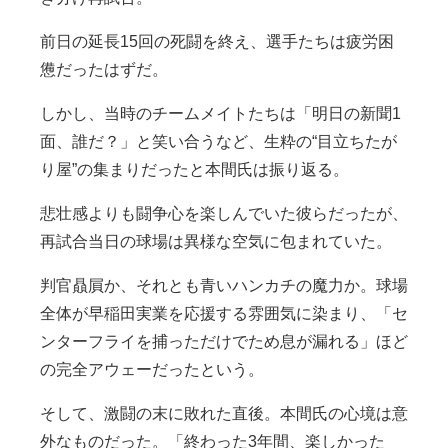
前日の延長15回の死闘を終え、選手たちは疲労困
憊だったはずだ。
しかし、当時のチームメイトたちは「明日の新聞1
面、誰だ？」と笑い合うなど、生粋の“目立ちたが
り屋”の集まりだったと本間氏は振り返る。
悲壮感よりも闘争心を楽しんでいた彼らだったが、
再試合当日の球場は異様な空気に包まれていた。
判官贔屓か、それとも青いハンカチの魔力か。球場
全体が早稲田実業を応援する雰囲気に染まり、「セ
ンターフライを捕っただけでため息が漏れる」ほど
の完全アウェーだったという。
そして、激闘の末に敗れた直後。本間氏の心境は意
外なものだった。「終わった3年間、楽しかった