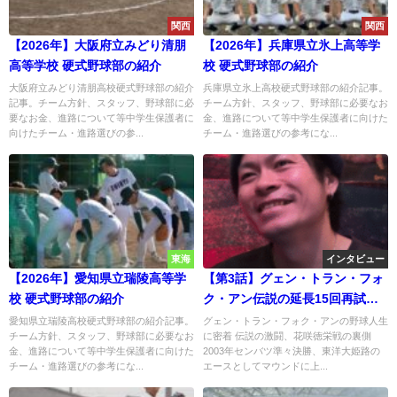
関西
関西
【2026年】大阪府立みどり清朋
【2026年】兵庫県立氷上高等学
高等学校 硬式野球部の紹介
校 硬式野球部の紹介
大阪府立みどり清朋高校硬式野球部の紹介
兵庫県立氷上高校硬式野球部の紹介記事。
記事。チーム方針、スタッフ、野球部に必
チーム方針、スタッフ、野球部に必要なお
要なお金、進路について等中学生保護者に
金、進路について等中学生保護者に向けた
向けたチーム・進路選びの参...
チーム・進路選びの参考にな...
東海
インタビュー
【2026年】愛知県立瑞陵高等学
【第3話】グェン・トラン・フォ
校 硬式野球部の紹介
ク・アン伝説の延長15回再試
合、「上位指名じゃなきゃプロ
愛知県立瑞陵高校硬式野球部の紹介記事。
グェン・トラン・フォク・アンの野球人生
チーム方針、スタッフ、野球部に必要なお
に密着 伝説の激闘、花咲徳栄戦の裏側
は…」決断の舞台裏
金、進路について等中学生保護者に向けた
2003年センバツ準々決勝、東洋大姫路の
チーム・進路選びの参考にな...
エースとしてマウンドに上...