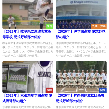
東海
九州・沖縄
【2026年】岐阜県立東濃実業高
【2026年】沖学園高校 硬式野球
等学校 硬式野球部の紹介
部の紹介
岐阜県立東濃実業高校硬式野球部の紹介記
沖学園高校硬式野球部の紹介記事。チーム
事。チーム方針、スタッフ、野球部に必要
方針、スタッフ、野球部に必要なお金、入
なお金、進路について等中学生保護者に向
部基準、進路についてなど中学生保護者に
けたチーム・進路選びの参考...
向けたチーム・進路選びの参...
関西
関東
【2026年】京都精華学園高校 硬
【2026年】神奈川県立松陽高校
式野球部の紹介
硬式野球部の紹介
京都精華学園高校硬式野球部の紹介記事。
神奈川県立松陽高校硬式野球部の紹介記