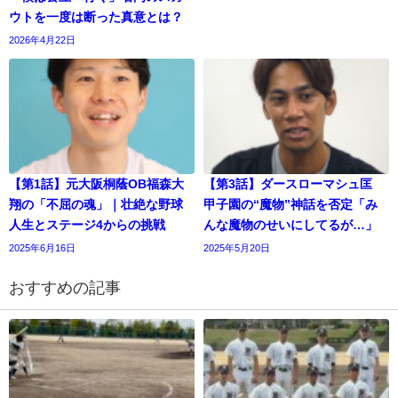
ウトを一度は断った真意とは？
2026年4月22日
【第1話】元大阪桐蔭OB福森大
【第3話】ダースローマシュ匡
翔の「不屈の魂」｜壮絶な野球
甲子園の“魔物”神話を否定「み
人生とステージ4からの挑戦
んな魔物のせいにしてるが…」
2025年6月16日
2025年5月20日
おすすめの記事