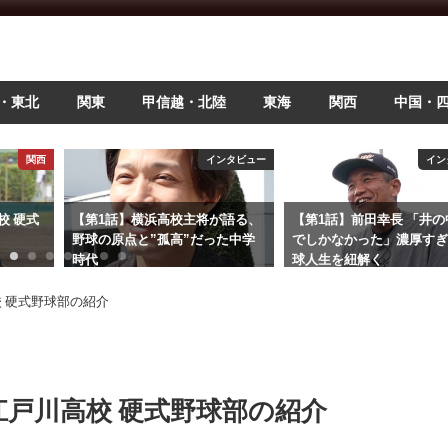
・東北
関東
甲信越・北陸
東海
関西
中国・
関西
インタビュー
イン
校 硬式
【第1話】横浜高校主将が語る、
【第1話】前田幸長 「井
野球の原点と”孤高”だった中学
でしかなかった」濃厚す
時代
球人生を紐解く
2025年7月4日
2025年6月2日
校 硬式野球部の紹介
立江戸川高校 硬式野球部の紹介