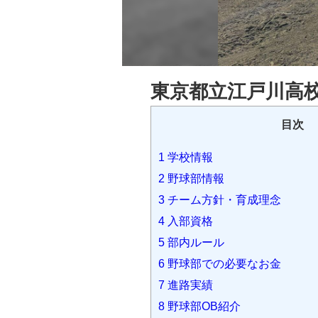
東京都立江戸川高校
目次
1
学校情報
2
野球部情報
3
チーム方針・育成理念
4
入部資格
5
部内ルール
6
野球部での必要なお金
7
進路実績
8
野球部OB紹介