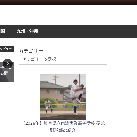
四国
九州・沖縄
タビュー
関東
カテゴリー
の中の蛙
【2026年】我孫子二階堂高等学
【2026年】多摩大学附属聖
ぎる野
校 硬式野球部の紹介
高校 硬式野球部の紹介
2026年7月22日
2025年9月25日
【2026年】岐阜県立東濃実業高等学校 硬式
野球部の紹介