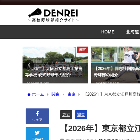
HOME
北海道
インタビュー
関西
マシュ匡
【2026年】大阪府立都島工業高
【2026年】同志社国際高
た「まぁ
等学校 硬式野球部の紹介
野球部の紹介
2026年5月12日
2025年12月19日
ホーム
関東
東京
【2026年】東京都立江戸川高
東京
関東
シェア
【2026年】東京都
Tweet