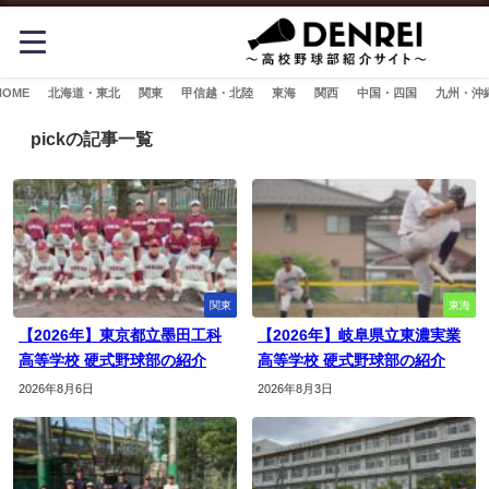
HOME
北海道・東北
関東
甲信越・北陸
東海
関西
中国・四国
九州・沖
pickの記事一覧
関東
東海
【2026年】東京都立墨田工科
【2026年】岐阜県立東濃実業
高等学校 硬式野球部の紹介
高等学校 硬式野球部の紹介
2026年8月6日
2026年8月3日