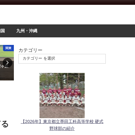
四国
九州・沖縄
関東
関西
イン
カテゴリー
聖ヶ丘
【2026年】大阪府立北野高等学
【第3話】希少がんと闘う
校 硬式野球部の紹介
桐蔭・福森大翔の「今」～
が教えてくれた生きる力～
2025年11月8日
2025年6月26日
【2026年】東京都立墨田工科高等学校 硬式
ぎる
野球部の紹介