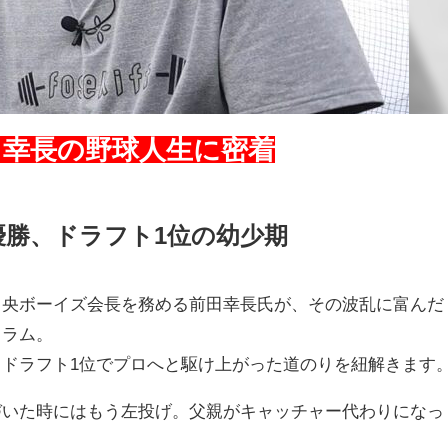
田幸長の野球人生に密着
優勝、ドラフト1位の幼少期
中央ボーイズ会長を務める前田幸長氏が、その波乱に富んだ
コラム。
ドラフト1位でプロへと駆け上がった道のりを紐解きます
づいた時にはもう左投げ。父親がキャッチャー代わりになっ