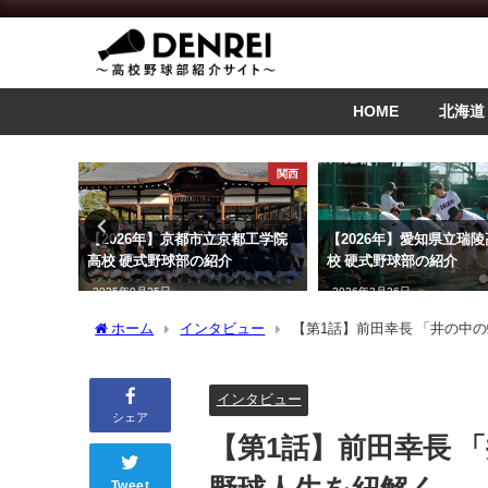
HOME
北海道
関東
関西
田工科高
【2026年】京都市立京都工学院
【2026年】愛知県立瑞
介
高校 硬式野球部の紹介
校 硬式野球部の紹介
2025年9月25日
2026年3月26日
ホーム
インタビュー
【第1話】前田幸長 「井の中
インタビュー
シェア
【第1話】前田幸長 
Tweet