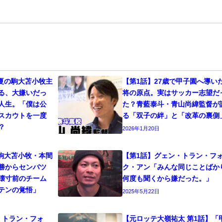
年夏の駒大苫小牧主
【第1話】27歳で甲子園へ導い
る、大嫌いだっ
将の原点。実はサッカー志望だ
人生。「僕は公
た？青藍泰斗・青山尚緯監督が
スカウトを一度
る「双子の絆」と「改革の裏側
？
2026年1月20日
年駒大苫小牧・本間
【第1話】グェン・トラン・フ
勝からセンバツ
ク・アン「みんな同じことばか
壊寸前のチーム
何度も聞くから嫌だった。」
テンの覚悟」
2025年5月22日
・トラン・フォ
【元ロッテ大嶺祐太 第1話】「