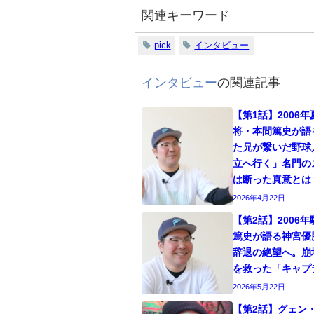
関連キーワード
pick
インタビュー
インタビュー
の関連記事
【第1話】2006
将・本間篤史が語
た兄が繋いだ野球
立へ行く」名門の
は断った真意とは
2026年4月22日
【第2話】2006
篤史が語る神宮優
辞退の絶望へ。崩
を救った「キャプ
2026年5月22日
【第2話】グェン