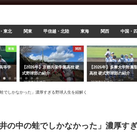
・東北
関東
甲信越・北陸
東海
関西
中国・
東海
関西
陵高等学
【2026年】京都共栄学園高校 硬
【2026年】多摩大学附属
式野球部の紹介
高校 硬式野球部の紹介
2025年9月25日
2025年9月25日
の蛙でしかなかった」濃厚すぎる野球人生を紐解く
「井の中の蛙でしかなかった」濃厚す