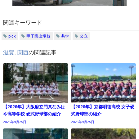
関連キーワード
pick
甲子園出場校
共学
公立
滋賀
,
関西
の関連記事
【2026年】大阪府立門真なみは
【2026年】京都明徳高校 女子硬
や高等学校 硬式野球部の紹介
式野球部の紹介
2025年9月25日
2025年9月25日