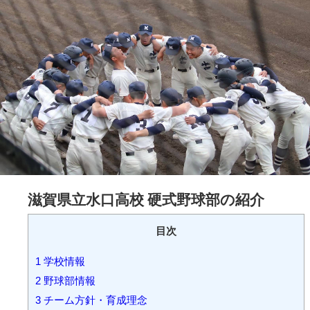
滋賀県立水口高校 硬式野球部の紹介
目次
1
学校情報
2
野球部情報
3
チーム方針・育成理念