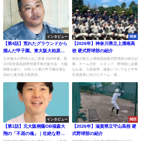
インタビュー
関東
【第4話】荒れたグラウンドから
【2026年】神奈川県立上溝南高
掴んだ甲子園。東大阪大柏原・
校 硬式野球部の紹介
土井健大監督、信念の最終章
土井健大の野球人生に密着 2025年夏、第
神奈川県立上溝南高校硬式野球部の紹介記
107回全国高校野球選手権大阪大会、大阪
事。チーム方針、スタッフ、野球部に必要
桐蔭を破り、14年ぶり夏の甲子園出場を
なお金、入部基準、進路についてなど中学
決めた東大阪大柏原高...
生保護者に向けたチーム・進...
インタビュー
関西
【第1話】元大阪桐蔭OB福森大
【2026年】滋賀県立守山高校 硬
翔の「不屈の魂」｜壮絶な野球
式野球部の紹介
人生とステージ4からの挑戦