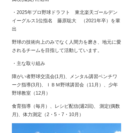
・
2025
年プロ野球ドラフト 東北楽天ゴールデン
イーグルス
1
位指名 藤原聡大 （
2021
年卒）を輩
出
野球の技術向上のみでなく人間力を磨き、地元に愛
されるチームを目指して活動しています。
・主な取り組み
障がい者野球交流会
(1
月
)
、メンタル講習ベンチワ
ーク指導
(3
月
)
、ＩＢＭ野球講習会（
11
月）、少年
野球教室（
12
月）
食育指導（毎月）、レシピ配信
(
週
2
回
)
、 測定
(
偶数
月
)
、体力測定（
2・5・7・
10
月）