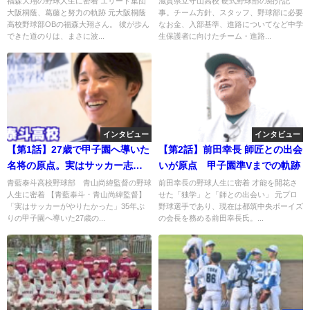
福森大翔の野球人生に密着 エリート集団
滋賀県立守山高校 硬式野球部の紹介記
大阪桐蔭、葛藤と努力の軌跡 元大阪桐蔭
事。チーム方針、スタッフ、野球部に必要
高校野球部OBの福森大翔さん。 彼が歩ん
なお金、入部基準、進路についてなど中学
できた道のりは、まさに波...
生保護者に向けたチーム・進路...
インタビュー
インタビュー
【第1話】27歳で甲子園へ導いた
【第2話】前田幸長 師匠との出会
名将の原点。実はサッカー志望
いが原点 甲子園準Vまでの軌跡
だった？青藍泰斗・青山尚緯監
青藍泰斗高校野球部 青山尚緯監督の野球
前田幸長の野球人生に密着 才能を開花さ
人生に密着 【青藍泰斗・青山尚緯監督】
せた「独学」と「師との出会い」 元プロ
督が語る「双子の絆」と「改革
「実はサッカーがやりたかった」35年ぶ
野球選手であり、現在は都筑中央ボーイズ
の裏側」
りの甲子園へ導いた27歳の...
の会長を務める前田幸長氏。...