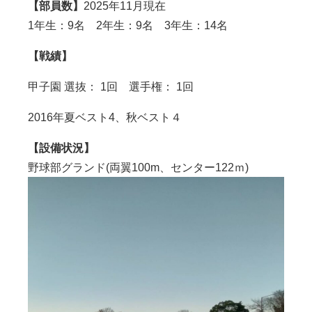
【部員数】
2025年11月現在
1年生：9名 2年生：9名 3年生：14名
【戦績】
甲子園 選抜： 1回 選手権： 1回
2016年夏ベスト
4
、秋ベスト４
【設備状況】
野球部グランド
(
両翼
100m
、センター
122
ｍ
)