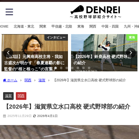
HOME
北海道・東北
関東
甲信越・北陸
東海
関西
中国・四国
九州・沖
インタビュー
東海
【第3話】元興南高校主将・我如
【2026年】鈴鹿高校 硬式野球部
古盛次が明かす「春夏連覇の影に
の紹介
監督の“桜と根っこ”の言葉」
2025年9月25日
2025年10月19日
ホーム
関西
滋賀
【2026年】滋賀県立水口高校 硬式野球部の紹介
滋賀
関西
【2026年】滋賀県立水口高校 硬式野球部の紹介
2025年11月29日
2026年4月1日