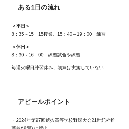
ある1日の流れ
＜平日＞
8：35～15：15授業、15：40～19：00 練習
＜休日＞
8：30
～
16
：
00
練習試合や練習
毎週火曜日練習休み、朝練は実施していない
アピールポイント
・
2024
年第
97
回選抜高等学校野球大会
21
世紀枠推
薦校
(
滋賀
)
に選出