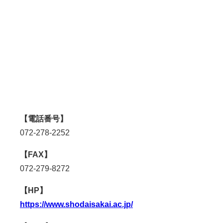
【電話番号】
072-278-2252
【FAX】
072-279-8272
【HP】
https://www.shodaisakai.ac.jp/