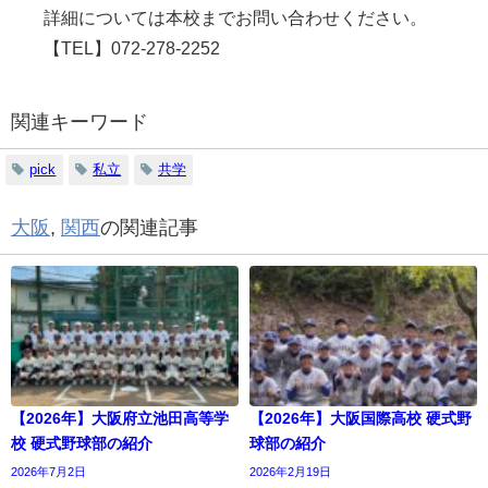
詳細については本校までお問い合わせください。
【TEL】072-278-2252
関連キーワード
pick
私立
共学
大阪
,
関西
の関連記事
【2026年】大阪府立池田高等学
【2026年】大阪国際高校 硬式野
校 硬式野球部の紹介
球部の紹介
2026年7月2日
2026年2月19日