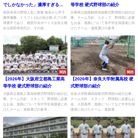
でしかなかった」濃厚すぎる野
等学校 硬式野球部の紹介
球人生を紐解く
前田幸長の野球人生に密着 無名から甲子
兵庫県立姫路飾西高校硬式野球部の紹介記
園準優勝、ドラフト1位の幼少期 元プロ野
事。チーム方針、スタッフ、野球部に必要
球選手であり、都筑中央ボーイズ会長を務
なお金、進路について等中学生保護者に向
める前田幸長氏が、その波...
けたチーム・進路選びの参考...
関西
関西
【2026年】大阪府立都島工業高
【2026年】奈良大学附属高校 硬
等学校 硬式野球部の紹介
式野球部の紹介
大阪府立都島工業高校硬式野球部の紹介記
奈良大学附属高校硬式野球部の紹介記事。
事。チーム方針、スタッフ、野球部に必要
チーム方針、スタッフ、野球部に必要なお
なお金、進路について等中学生保護者に向
金、入部基準、進路についてなど中学生保
けたチーム・進路選びの参考...
護者に向けたチーム・進路選...