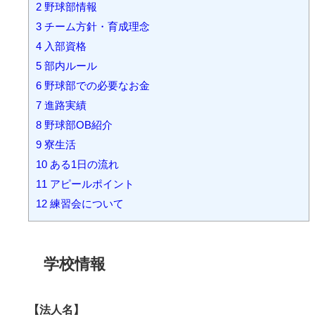
2
野球部情報
3
チーム方針・育成理念
4
入部資格
5
部内ルール
6
野球部での必要なお金
7
進路実績
8
野球部OB紹介
9
寮生活
10
ある1日の流れ
11
アピールポイント
12
練習会について
学校情報
【法人名】