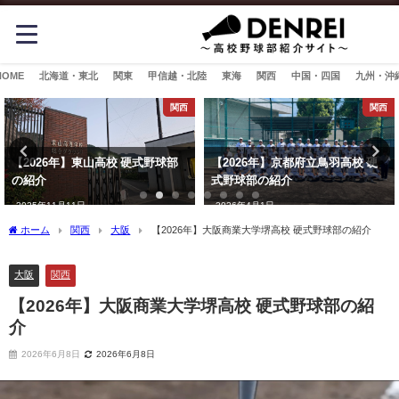
HOME
北海道・東北
関東
甲信越・北陸
東海
関西
中国・四国
九州・沖
関西
関西
【2026年】東山高校 硬式野球部
【2026年】京都府立鳥羽高校 硬
の紹介
式野球部の紹介
2025年11月11日
2026年4月1日
ホーム
関西
大阪
【2026年】大阪商業大学堺高校 硬式野球部の紹介
大阪
関西
【2026年】大阪商業大学堺高校 硬式野球部の紹
介
2026年6月8日
2026年6月8日