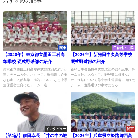
おすすめの記事
関東
甲信越・北陸
【2026年】東京都立墨田工科高
【2026年】新発田中央高等学校
等学校 硬式野球部の紹介
硬式野球部の紹介
東京都立墨田工科高校硬式野球部の紹介記
新発田中央高校硬式野球部の紹介記事。チ
事。チーム方針、スタッフ、野球部に必要
ーム方針、スタッフ、野球部に必要なお
なお金、入部基準、進路についてなど中学
金、進路について等中学生保護者に向けた
生保護者に向けたチーム・進...
チーム・進路選びの参考になる...
インタビュー
関西
【第1話】前田幸長 「井の中の蛙
【2026年】兵庫県立姫路飾西高