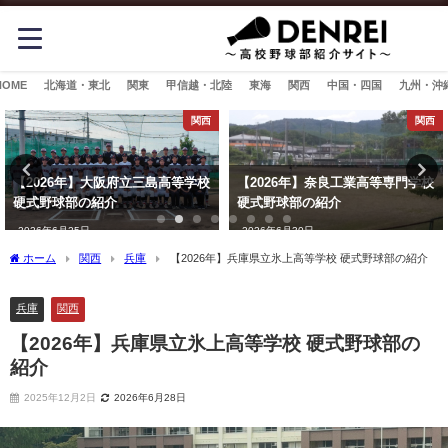
HOME
北海道・東北
関東
甲信越・北陸
東海
関西
中国・四国
九州・沖
関西
関西
【2026年】大阪府立三島高等学校
【2026年】奈良工業高等専門学校
硬式野球部の紹介
硬式野球部の紹介
2026年6月25日
2026年6月30日
ホーム
関西
兵庫
【2026年】兵庫県立氷上高等学校 硬式野球部の紹介
兵庫
関西
【2026年】兵庫県立氷上高等学校 硬式野球部の
紹介
2025年12月2日
2026年6月28日