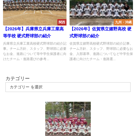
関西
九州・沖縄
【2026年】兵庫県立兵庫工業高
【2026年】佐賀県立嬉野高校 硬
等学校 硬式野球部の紹介
式野球部の紹介
兵庫県立兵庫工業高校硬式野球部の紹介記
佐賀県立嬉野高校硬式野球部の紹介記事。
事。チーム方針、スタッフ、野球部に必要
チーム方針、スタッフ、野球部に必要なお
なお金、進路について等中学生保護者に向
金、入部基準、進路についてなど中学生保
けたチーム・進路選びの参考...
護者に向けたチーム・進路選...
カテゴリー