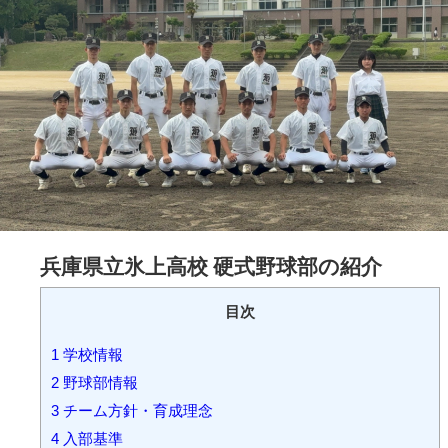
兵庫県立氷上高校 硬式野球部の紹介
目次
1
学校情報
2
野球部情報
3
チーム方針・育成理念
4
入部基準