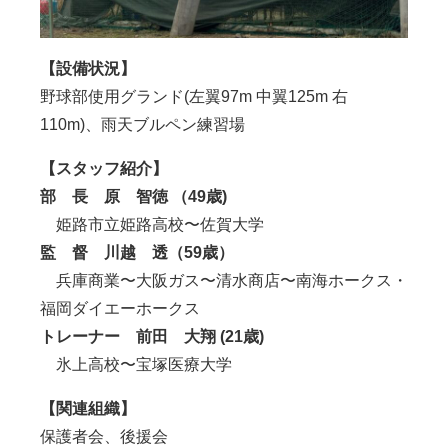
【設備状況】
野球部使用グランド
(
左翼
97m
中翼
125m
右
110m)
、雨天ブルペン練習場
【スタッフ紹介】
部 長
原 智徳 （49歳)
姫路市立姫路高校〜佐賀大学
監 督 川越 透（59歳）
兵庫商業〜大阪ガス〜清水商店〜南海ホークス・
福岡ダイエーホークス
トレーナー 前田 大翔 (21歳)
氷上高校〜宝塚医療大学
【関連組織】
保護者会、後援会