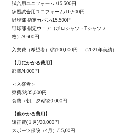
試合用ユニフォーム
/15,500
円
練習試合用ユニフォーム/10
,
500円
野球部 指定カバン/15
,
500円
野球部 指定ウェア（ポロシャツ・
T
シャツ２
枚）/8,600円
入寮費（希望者）/約
100,000円
（
2021
年実績）
【月にかかる費用】
部費/4,000円
＜入寮者＞
寮費/約35,000円
食費（朝、夕)/約20,000円
【他かかる費用】
遠征費
(
３月
)/20,000円
スポーツ保険（4月）/15,00円