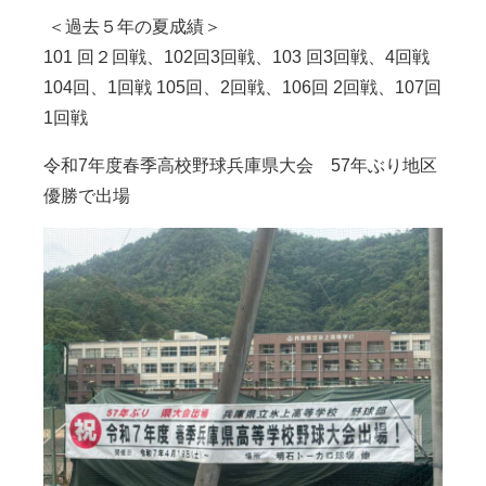
＜
過去５年の夏成績＞
101
回２回戦
、102
回
3
回戦
、103
回
3
回戦
、4
回戦
104
回、
1
回戦
105
回
、2
回戦、
106
回
2
回戦
、107
回
1
回戦
令和
7
年度春季高校野球兵庫県大会
57
年ぶり地区
優勝で出場