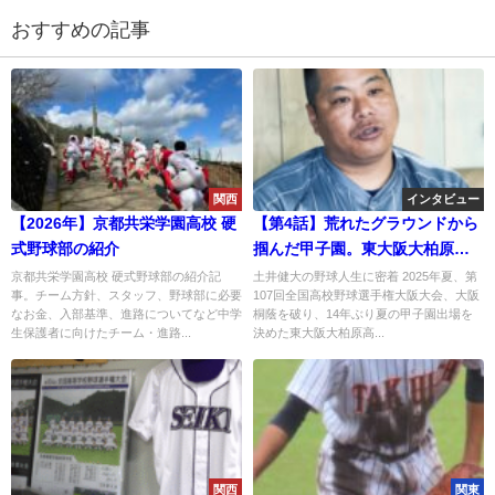
おすすめの記事
関西
インタビュー
【2026年】京都共栄学園高校 硬
【第4話】荒れたグラウンドから
式野球部の紹介
掴んだ甲子園。東大阪大柏原・
土井健大監督、信念の最終章
京都共栄学園高校 硬式野球部の紹介記
土井健大の野球人生に密着 2025年夏、第
事。チーム方針、スタッフ、野球部に必要
107回全国高校野球選手権大阪大会、大阪
なお金、入部基準、進路についてなど中学
桐蔭を破り、14年ぶり夏の甲子園出場を
生保護者に向けたチーム・進路...
決めた東大阪大柏原高...
関西
関東