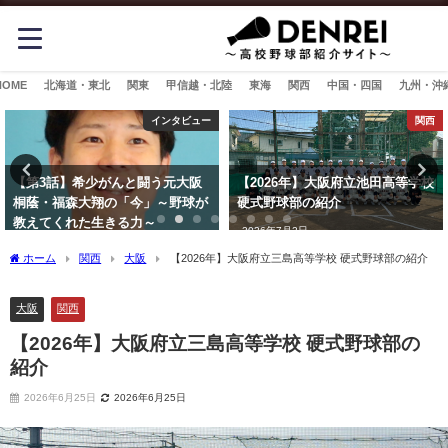
HOME
北海道・東北
関東
甲信越・北陸
東海
関西
中国・四国
九州・沖
インタビュー
関西
【第3話】希少がんと闘う元大阪
【2026年】大阪府立池田高等学校
桐蔭・福森大翔の「今」～野球が
硬式野球部の紹介
教えてくれた生きる力～
2026年7月2日
2025年6月26日
ホーム
関西
大阪
【2026年】大阪府立三島高等学校 硬式野球部の紹介
大阪
関西
【2026年】大阪府立三島高等学校 硬式野球部の
紹介
2026年6月25日
2026年6月25日