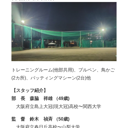
トレーニングルーム(他部共用)、ブルペン、鳥かご
(2カ所)、バッティングマシーン(2台)他
【スタッフ紹介】
部 長
森脇 祥雄 （49歳)
大阪府立島上大冠(現大冠)高校〜関西大学
監 督 鈴木 禎斉 （50歳)
大阪府立春日丘高校〜山梨大学