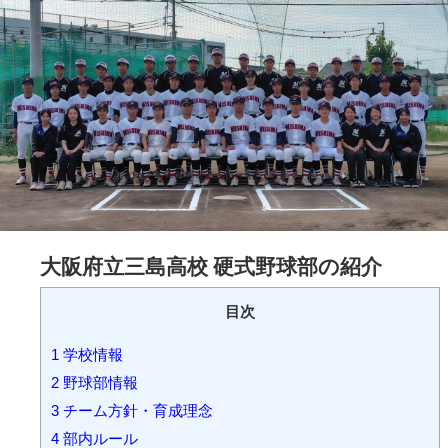
大阪府立三島高校 硬式野球部の紹介
目次
1
学校情報
2
野球部情報
3
チーム方針・育成理念
4
部内ルール