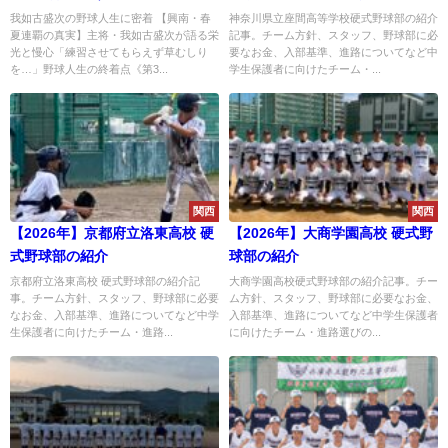
に監督の“桜と根っこ”の言葉」
我如古盛次の野球人生に密着 【興南・春
神奈川県立座間高等学校硬式野球部の紹介
夏連覇の真実】主将・我如古盛次が語る栄
記事。チーム方針、スタッフ、野球部に必
光と慢心「練習させてもらえず草むしり
要なお金、入部基準、進路についてなど中
を…」野球人生の終着点《第3...
学生保護者に向けたチーム・...
関西
関西
【2026年】京都府立洛東高校 硬
【2026年】大商学園高校 硬式野
式野球部の紹介
球部の紹介
京都府立洛東高校 硬式野球部の紹介記
大商学園高校硬式野球部の紹介記事。チー
事。チーム方針、スタッフ、野球部に必要
ム方針、スタッフ、野球部に必要なお金、
なお金、入部基準、進路についてなど中学
入部基準、進路についてなど中学生保護者
生保護者に向けたチーム・進路...
に向けたチーム・進路選びの...