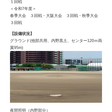
１回戦
＜令和7年度＞
春季大会 ３回戦・大阪大会 ３回戦・秋季大会
３回戦
【設備状況】
グラウンド(他部共用、内野黒土、センター120ｍ両
翼95m)
夜間照明（内野部分）