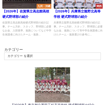
九州・沖縄
関西
【2026年】佐賀県立高志館高校
【2026年】兵庫県立龍野北高等
硬式野球部の紹介
学校 硬式野球部の紹介
佐賀県立高志館高校硬式野球部の紹介記
兵庫県立龍野北高校硬式野球部の紹介記
事。チーム方針、スタッフ、野球部に必要
事。チーム方針、スタッフ、野球部に必要
なお金、入部基準、進路についてなど中学
なお金、進路について等中学生保護者に向
生保護者に向けたチーム・進路...
けたチーム・進路選びの参考に...
カテゴリー