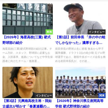
東海
インタビュー
【2026年】海星高校(三重) 硬式
【第1話】前田幸長 「井の中の蛙
野球部の紹介
でしかなかった」濃厚すぎる野
球人生を紐解く
海星高校(三重)硬式野球部の紹介記事。チ
前田幸長の野球人生に密着 無名から甲子
ーム方針、スタッフ、野球部に必要なお
園準優勝、ドラフト1位の幼少期 元プロ野
金、入部基準、進路についてなど中学生保
球選手であり、都筑中央ボーイズ会長を務
護者に向けたチーム・進路選...
める前田幸長氏が、その波...
インタビュー
関東
【第3話】元興南高校主将・我如
【2026年】神奈川県立座間高等
古盛次が明かす「春夏連覇の影
学校 硬式野球部の紹介