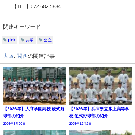
【
TEL
】
072-682-5884
関連キーワード
pick
共学
公立
大阪
,
関西
の関連記事
【2026年】大商学園高校 硬式野
【2026年】兵庫県立氷上高等学
球部の紹介
校 硬式野球部の紹介
2026年5月20日
2025年12月2日