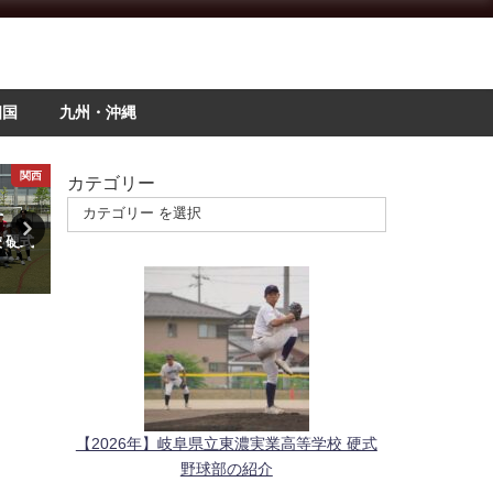
四国
九州・沖縄
関西
インタビュー
カテゴリー
 硬式
【第2話】グェン・トラン・フォ
【2026年】神奈川県立上溝
ク・アン「甲子園鮮烈デビュー
校 硬式野球部の紹介
から、再び甲子園に舞い戻るま
2026年4月2日
で」
2025年5月23日
【2026年】岐阜県立東濃実業高等学校 硬式
野球部の紹介