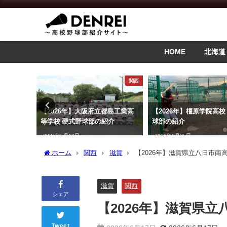
HOME
北海道
関東
関西
藤沢西高
【2026年】大阪府立都島工業高
【2026年】橿原学院高校
等学校 硬式野球部の紹介
球部の紹介
2026年5月12日
2025年9月25日
ホーム
関西
滋賀
【2026年】滋賀県立八日市南
滋賀
関西
シェア
【2026年】滋賀県
Tweet