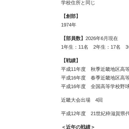
学校住所と同じ
【創部】
1974年
【部員数】
2026年6月現在
1年生：11名 2年生：17名
【戦績】
平成
11
年度 秋季近畿地区高
平成
16
年度 春季近畿地区高
平成16年度 全国高等学校野
近畿大会出場 4回
平成12年度 21世紀枠滋賀県
＜近年の戦績＞