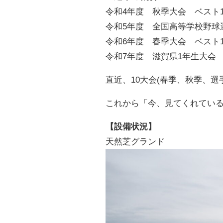
令和
4
年度 秋季大会 ベスト
令和
5
年度 全国高等学校野球
令和
6
年度 春季大会 ベスト
令和
7
年度 滋賀県
1
年生大会
直近、10大会
(
春季、秋季、選
これから「今、見てくれてい
【設備状況】
天然芝グランド