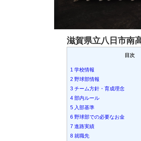
滋賀県立八日市南高
目次
1
学校情報
2
野球部情報
3
チーム方針・育成理念
4
部内ルール
5
入部基準
6
野球部での必要なお金
7
進路実績
8
就職先