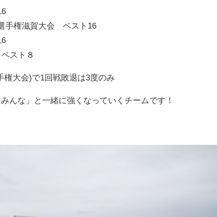
16
選手権滋賀大会 ベスト
16
16
 ベスト８
手権大会
)
で
1
回戦敗退は
3
度のみ
るみんな」と一緒に強くなっていくチームです！