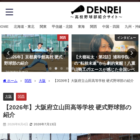
HOME
北海道・東北
関東
甲信越・北陸
東海
関西
中国・四国
九州・沖
インタビュー
関東
【大嶺祐太・第2話】浦和学院へ
【2026年】叡明高校 硬式野球部
の“転校未遂”から劇的覚醒！八重
の紹介
山商工のエースが感じた全国レベ
2026年2月3日
ルへの手応え
ホーム
関西
大阪
【2026年】大阪府立山田高等学校 硬式野球部の紹介
2026年3月2日
大阪
関西
【2026年】大阪府立山田高等学校 硬式野球部の
紹介
2026年6月4日
2026年7月13日