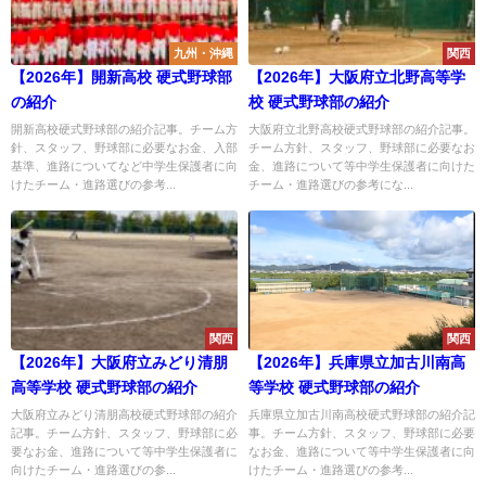
九州・沖縄
関西
【2026年】開新高校 硬式野球部
【2026年】大阪府立北野高等学
の紹介
校 硬式野球部の紹介
開新高校硬式野球部の紹介記事。チーム方
大阪府立北野高校硬式野球部の紹介記事。
針、スタッフ、野球部に必要なお金、入部
チーム方針、スタッフ、野球部に必要なお
基準、進路についてなど中学生保護者に向
金、進路について等中学生保護者に向けた
けたチーム・進路選びの参考...
チーム・進路選びの参考にな...
関西
関西
【2026年】大阪府立みどり清朋
【2026年】兵庫県立加古川南高
高等学校 硬式野球部の紹介
等学校 硬式野球部の紹介
大阪府立みどり清朋高校硬式野球部の紹介
兵庫県立加古川南高校硬式野球部の紹介記
記事。チーム方針、スタッフ、野球部に必
事。チーム方針、スタッフ、野球部に必要
要なお金、進路について等中学生保護者に
なお金、進路について等中学生保護者に向
向けたチーム・進路選びの参...
けたチーム・進路選びの参考...