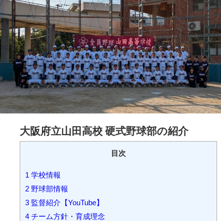
大阪府立山田高校 硬式野球部の紹介
目次
1
学校情報
2
野球部情報
3
監督紹介【YouTube】
4
チーム方針・育成理念