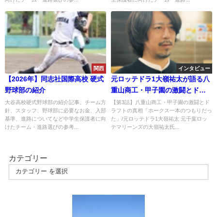
関西
インタビュー
【2026年】同志社国際高校 硬式
元ロッテドラ1大嶺祐太が語る八
野球部の紹介
重山商工・甲子園の激闘とドラ
フトの真相「ホークス一本のつ
大谷高校硬式野球部の紹介記事。チーム方
【第3話】八重山商工・甲子園の激闘とド
針、スタッフ、野球部に必要なお金、入部
ラフトの真相「ホークス一本のつもりだっ
もりだった」
基準、進路についてなど中学生保護者に向
た」/元ロッテドラ1大嶺祐太 元千葉ロッ
けたチーム・進路選びの参考...
テマリーンズの大嶺祐太氏...
カテゴリー