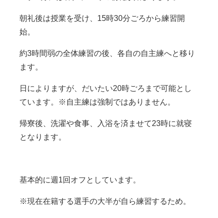
朝礼後は授業を受け、
15
時
30
分ごろから練習開
始。
約
3
時間弱の全体練習の後、各自の自主練へと移り
ます。
日によりますが、だいたい
20
時ごろまで可能とし
ています。※自主練は強制ではありません。
帰寮後、洗濯や食事、入浴を済ませて
23
時に就寝
となります。
基本的に週
1
回オフとしています。
※現在在籍する選手の大半が自ら練習するため。