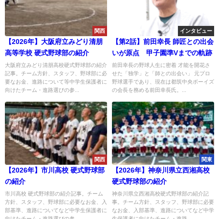
関西
インタビュー
【2026年】大阪府立みどり清朋
【第2話】前田幸長 師匠との出会
高等学校 硬式野球部の紹介
いが原点 甲子園準Vまでの軌跡
大阪府立みどり清朋高校硬式野球部の紹介
前田幸長の野球人生に密着 才能を開花さ
記事。チーム方針、スタッフ、野球部に必
せた「独学」と「師との出会い」 元プロ
要なお金、進路について等中学生保護者に
野球選手であり、現在は都筑中央ボーイズ
向けたチーム・進路選びの参...
の会長を務める前田幸長氏。...
関西
関東
【2026年】市川高校 硬式野球部
【2026年】神奈川県立西湘高校
の紹介
硬式野球部の紹介
市川高校 硬式野球部の紹介記事。チーム
神奈川県立西湘高校硬式野球部の紹介記
方針、スタッフ、野球部に必要なお金、入
事。チーム方針、スタッフ、野球部に必要
部基準、進路についてなど中学生保護者に
なお金、入部基準、進路についてなど中学
向けたチーム・進路選びの参...
生保護者に向けたチーム・進路...