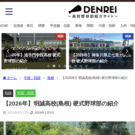
HOME
北海道・東北
関東
甲信越・北陸
東海
関西
中国・四国
九州・沖
関西
関東
【2026年】追手門学院高校 硬式
【2026年】神奈川県立七里ガ浜高
野球部の紹介
校 硬式野球部の紹介
2026年5月16日
2026年6月1日
ホーム
中国・四国
島根
【2026年】明誠高校(島根) 硬式野球部の紹介
島根
中国・四国
【2026年】明誠高校(島根) 硬式野球部の紹介
2025年9月25日
2026年1月5日