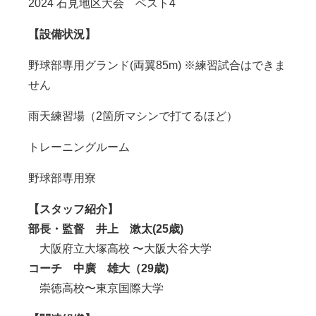
2024 石見地区大会 ベスト
4
【設備状況】
野球部専用グランド
(
両翼
85m)
※練習試合はできま
せん
雨天練習場（
2
箇所マシンで打てるほど）
トレーニングルーム
野球部専用寮
【スタッフ紹介】
部長・監督 井上 漱太(25歳)
大阪府立大塚高校 〜大阪大谷大学
コーチ 中廣 雄大（29歳)
崇徳高校〜東京国際大学