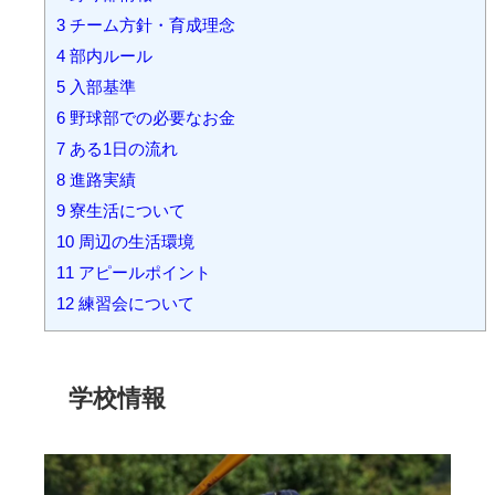
3
チーム方針・育成理念
4
部内ルール
5
入部基準
6
野球部での必要なお金
7
ある1日の流れ
8
進路実績
9
寮生活について
10
周辺の生活環境
11
アピールポイント
12
練習会について
学校情報