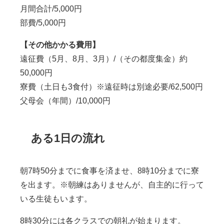
月間合計/5,000円
部費/5,000円
【その他かかる費用】
遠征費（5月、8月、3月）/（その都度集金）
約
50,000円
寮費（土日も3食付）※遠征時は別途必要/62,500円
父母会（年間）/10,000円
ある1日の流れ
朝
7
時
50
分までに食事を済ませ、
8
時
10
分までに寮
を出ます。※朝練はありませんが、自主的に行って
いる生徒もいます。
8
時
30
分には各クラスでの朝礼が始まります。