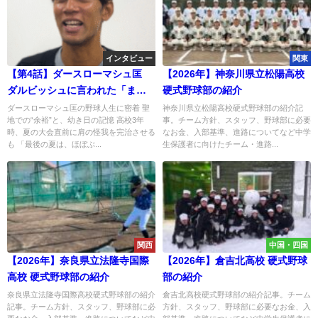
インタビュー
関東
【第4話】ダースローマシュ匡
【2026年】神奈川県立松陽高校
ダルビッシュに言われた「まぁ
硬式野球部の紹介
クビやろな」の真意…
ダースローマシュ匡の野球人生に密着 聖
神奈川県立松陽高校硬式野球部の紹介記
地での“余裕”と、幼き日の記憶 高校3年
事。チーム方針、スタッフ、野球部に必要
時、夏の大会直前に肩の怪我を完治させる
なお金、入部基準、進路についてなど中学
も 「最後の夏は、ほぼぶ...
生保護者に向けたチーム・進路...
関西
中国・四国
【2026年】奈良県立法隆寺国際
【2026年】倉吉北高校 硬式野球
高校 硬式野球部の紹介
部の紹介
奈良県立法隆寺国際高校硬式野球部の紹介
倉吉北高校硬式野球部の紹介記事。チーム
記事。チーム方針、スタッフ、野球部に必
方針、スタッフ、野球部に必要なお金、入