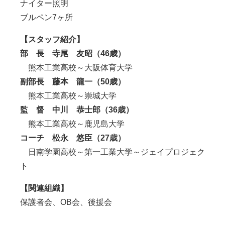
ナイター照明
ブルペン7ヶ所
【スタッフ紹介】
部 長 寺尾 友昭（46歳）
熊本工業高校～大阪体育大学
副部長 藤本 龍一（50歳）
熊本工業高校～崇城大学
監 督 中川 恭士郎（36歳）
熊本工業高校～鹿児島大学
コーチ 松永 悠臣（27歳）
日南学園高校～第一工業大学～ジェイプロジェク
ト
【関連組織】
保護者会、OB会、後援会