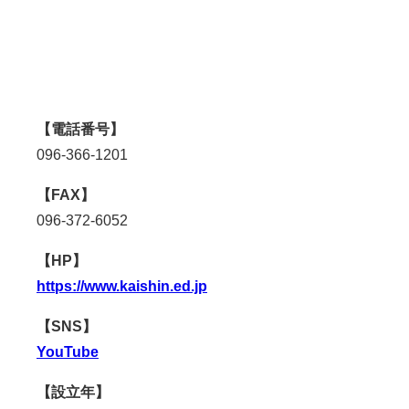
【電話番号】
096-366-1201
【FAX】
096-372-6052
【HP】
https://www.kaishin.ed.jp
【SNS】
YouTube
【設立年】