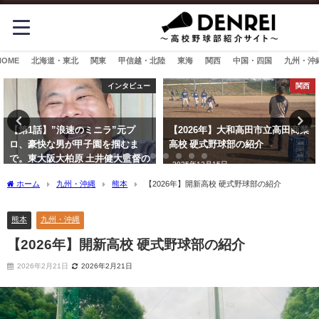
HOME
北海道・東北
関東
甲信越・北陸
東海
関西
中国・四国
九州・沖
インタビュー
関西
【第1話】”浪速のミニラ”元プ
【2026年】大和高田市立高田商業
ロ、豪快な男が甲子園を掴むま
高校 硬式野球部の紹介
で。東大阪大柏原 土井健大監督の
2025年12月15日
野球人生に迫る
ホーム
九州・沖縄
熊本
【2026年】開新高校 硬式野球部の紹介
2025年8月2日
熊本
九州・沖縄
【2026年】開新高校 硬式野球部の紹介
2026年2月21日
2026年2月21日