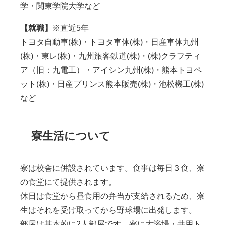
学・関東学院大学など
【就職】
※直近5年
トヨタ自動車(株)・トヨタ車体(株)・日産車体九州
(株)・東レ(株)・九州旅客鉄道(株)・(株)クラフティ
ア（旧：九電工）・アイシン九州(株)・熊本トヨペ
ット(株)・日産プリンス熊本販売(株)・池松機工(株)
など
寮生活について
寮は校舎に併設されています。食事は毎日３食、寮
の食堂にて提供されます。
休日は食堂から昼食用の弁当が支給されるため、寮
生はそれを受け取ってから野球場に出発します。
部屋は基本的に2人部屋です。寮に大浴場・共用ト