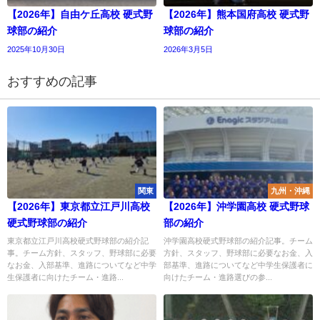
【2026年】自由ケ丘高校 硬式野
【2026年】熊本国府高校 硬式野
球部の紹介
球部の紹介
2025年10月30日
2026年3月5日
おすすめの記事
関東
九州・沖縄
【2026年】東京都立江戸川高校
【2026年】沖学園高校 硬式野球
硬式野球部の紹介
部の紹介
東京都立江戸川高校硬式野球部の紹介記
沖学園高校硬式野球部の紹介記事。チーム
事。チーム方針、スタッフ、野球部に必要
方針、スタッフ、野球部に必要なお金、入
なお金、入部基準、進路についてなど中学
部基準、進路についてなど中学生保護者に
生保護者に向けたチーム・進路...
向けたチーム・進路選びの参...