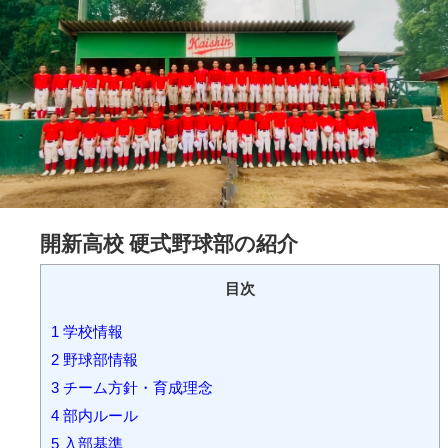
開新高校 硬式野球部の紹介
目次
1
学校情報
2
野球部情報
3
チーム方針・育成理念
4
部内ルール
5
入部基準