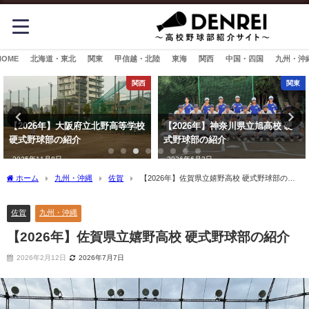
HOME
北海道・東北
関東
甲信越・北陸
東海
関西
中国・四国
九州・沖
関西
関東
【2026年】大阪府立北野高等学校
【2026年】神奈川県立旭高校 硬
硬式野球部の紹介
式野球部の紹介
2025年11月8日
2026年6月3日
ホーム
九州・沖縄
佐賀
【2026年】佐賀県立嬉野高校 硬式野球部の紹
介
佐賀
九州・沖縄
【2026年】佐賀県立嬉野高校 硬式野球部の紹介
2026年2月12日
2026年7月7日