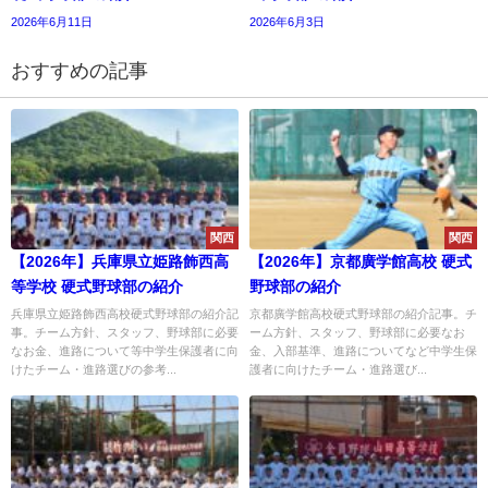
2026年6月11日
2026年6月3日
おすすめの記事
関西
関西
【2026年】兵庫県立姫路飾西高
【2026年】京都廣学館高校 硬式
等学校 硬式野球部の紹介
野球部の紹介
兵庫県立姫路飾西高校硬式野球部の紹介記
京都廣学館高校硬式野球部の紹介記事。チ
事。チーム方針、スタッフ、野球部に必要
ーム方針、スタッフ、野球部に必要なお
なお金、進路について等中学生保護者に向
金、入部基準、進路についてなど中学生保
けたチーム・進路選びの参考...
護者に向けたチーム・進路選び...