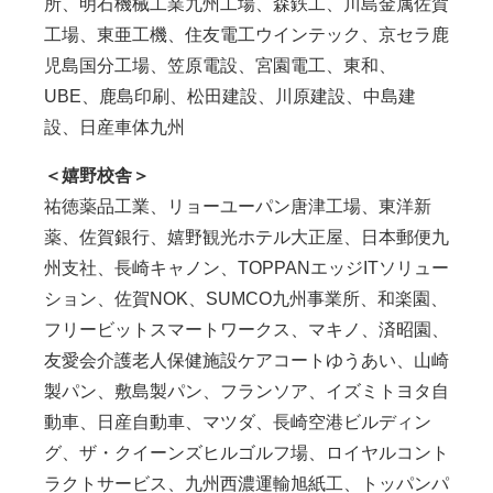
所、明石機械工業九州工場、森鉄工、川島金属佐賀
工場、東亜工機、住友電工ウインテック、京セラ鹿
児島国分工場、笠原電設、宮園電工、東和、
UBE、鹿島印刷、松田建設、川原建設、中島建
設、日産車体九州
＜嬉野校舎＞
祐徳薬品工業、リョーユーパン唐津工場、東洋新
薬、佐賀銀行、嬉野観光ホテル大正屋、日本郵便九
州支社、長崎キャノン、TOPPANエッジITソリュー
ション、佐賀NOK、SUMCO九州事業所、和楽園、
フリービットスマートワークス、マキノ、済昭園、
友愛会介護老人保健施設ケアコートゆうあい、山崎
製パン、敷島製パン、フランソア、イズミトヨタ自
動車、日産自動車、マツダ、長崎空港ビルディン
グ、ザ・クイーンズヒルゴルフ場、ロイヤルコント
ラクトサービス、九州西濃運輸旭紙工、トッパンパ