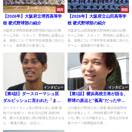
関西
関西
【2026年】大阪府立堺西高等学
【2026年】大阪府立山田高等学
校 硬式野球部の紹介
校 硬式野球部の紹介
大阪府立堺西高校硬式野球部の紹介記事。
大阪府立山田高校硬式野球部の紹介記事。
チーム方針、スタッフ、野球部に必要なお
チーム方針、スタッフ、野球部に必要なお
金、進路について等中学生保護者に向けた
金、進路について等中学生保護者に向けた
チーム・進路選びの参考にな...
チーム・進路選びの参考にな...
インタビュー
インタビュー
【第4話】ダースローマシュ匡
【第1話】横浜高校主将が語る、
ダルビッシュに言われた「まぁ
野球の原点と”孤高”だった中学
クビやろな」の真意…
時代
ダースローマシュ匡の野球人生に密着 聖
小川健太の野球人生に密着 横浜高校野球
地での“余裕”と、幼き日の記憶 高校3年
部の主将として、2008年夏の甲子園ベス
時、夏の大会直前に肩の怪我を完治させる
ト4に導いた小川健太さん。 現在は日本未
も 「最後の夏は、ほぼぶ...
来スポーツ振興協会代表...