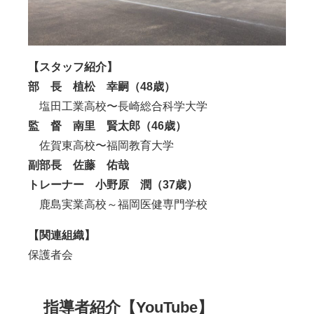
【スタッフ紹介】
部 長 植松 幸嗣（48歳）
塩田工業高校〜長崎総合科学大学
監 督 南里 賢太郎（46歳）
佐賀東高校〜福岡教育大学
副部長 佐藤 佑哉
トレーナー 小野原 潤（37歳）
鹿島実業高校～福岡医健専門学校
【関連組織】
保護者会
指導者紹介【YouTube】