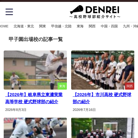
HOME
北海道・東北
関東
甲信越・北陸
東海
関西
中国・四国
九州・沖
甲子園出場校の記事一覧
東海
関西
【2026年】岐阜県立東濃実業
【2026年】市川高校 硬式野球
高等学校 硬式野球部の紹介
部の紹介
2026年8月3日
2026年7月16日