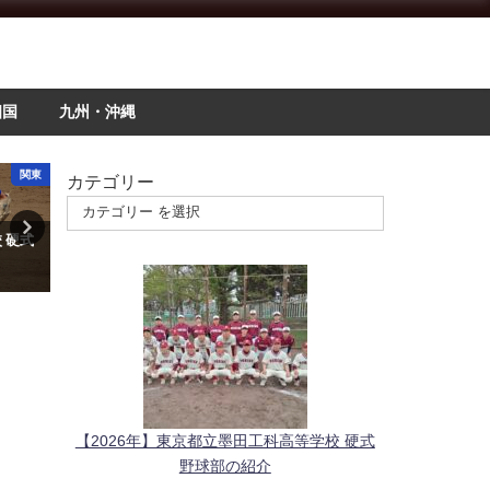
四国
九州・沖縄
北海道・東北
関東
カテゴリー
6年】札幌新陽高等学校 硬
【2026年】山手学院高校 硬式野
【202
部の紹介
球部の紹介
校 硬式
月25日
2026年6月3日
2025年12
【2026年】東京都立墨田工科高等学校 硬式
野球部の紹介