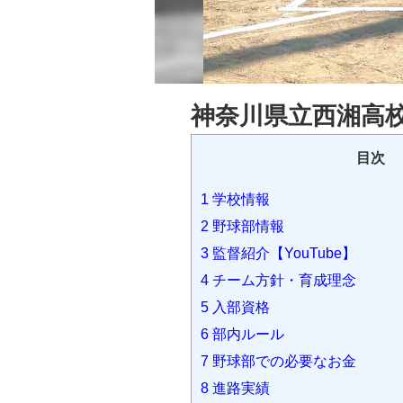
神奈川県立西湘高校
目次
1
学校情報
2
野球部情報
3
監督紹介【YouTube】
4
チーム方針・育成理念
5
入部資格
6
部内ルール
7
野球部での必要なお金
8
進路実績