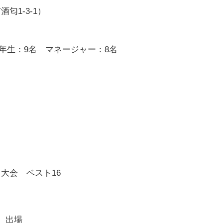
匂1-3-1）
 3年生：9名 マネージャー：8名
川大会 ベスト
16
 出場