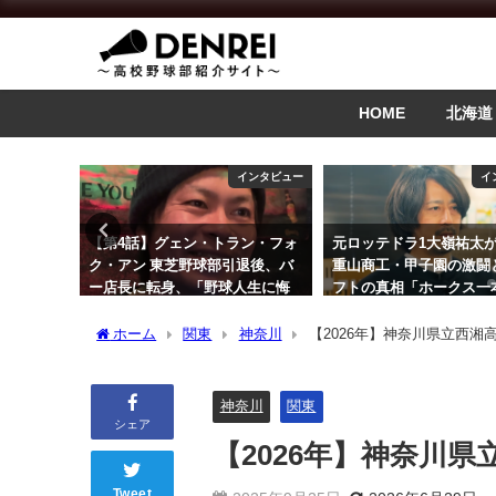
HOME
北海道
インタビュー
インタビュー
4話】グェン・トラン・フォ
元ロッテドラ1大嶺祐太が語る八
【20
アン 東芝野球部引退後、バ
重山商工・甲子園の激闘とドラ
の紹介
長に転身、「野球人生に悔
フトの真相「ホークス一本のつ
2026
し」
もりだった」
ホーム
関東
神奈川
【2026年】神奈川県立西湘
5年5月30日
2026年3月24日
神奈川
関東
シェア
【2026年】神奈川
Tweet