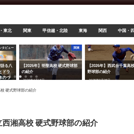
・東北
関東
甲信越・北陸
東海
関西
中国・
関東
関東
26年】明聖高校 硬式野球部
【2026年】西武台千葉高校 硬式
【202
野球部の紹介
式野球
年4月16日
2025年9月25日
2025年9
高校 硬式野球部の紹介
県立西湘高校 硬式野球部の紹介