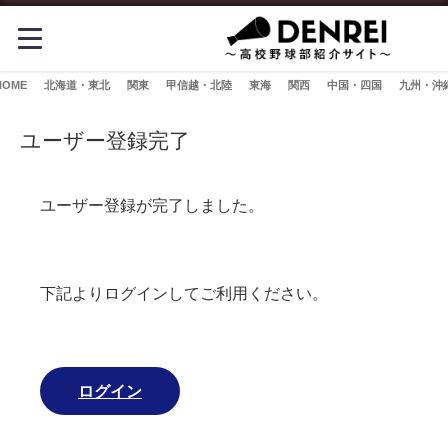
HOME
北海道・東北
関東
甲信越・北陸
東海
関西
中国・四国
九州・沖
ユーザー登録完了
ユーザー登録が完了しました。
下記よりログインしてご利用ください。
ログイン