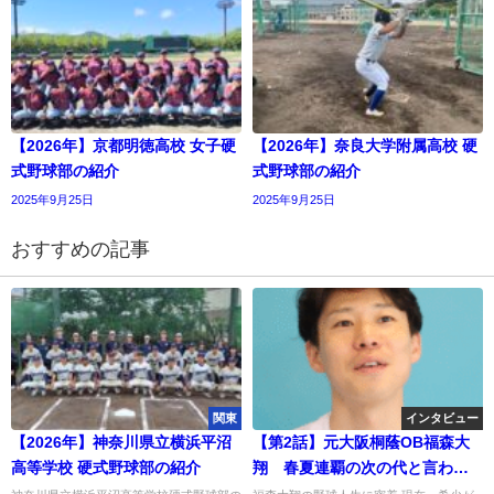
【2026年】京都明徳高校 女子硬
【2026年】奈良大学附属高校 硬
式野球部の紹介
式野球部の紹介
2025年9月25日
2025年9月25日
おすすめの記事
関東
インタビュー
【2026年】神奈川県立横浜平沼
【第2話】元大阪桐蔭OB福森大
高等学校 硬式野球部の紹介
翔 春夏連覇の次の代と言わ
れ、重圧との戦い