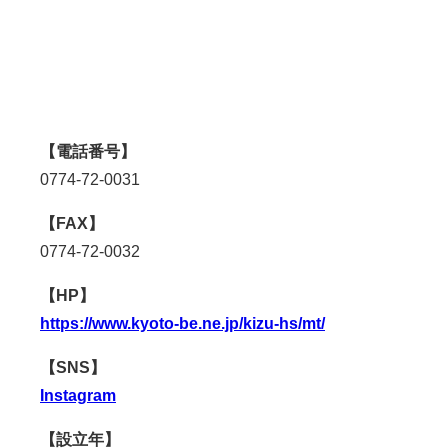
【電話番号】
0774-72-0031
【FAX】
0774-72-0032
【HP】
https://www.kyoto-be.ne.jp/kizu-hs/mt/
【SNS】
Instagram
【設立年】