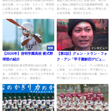
神奈川県立横浜平沼高等学校硬式野球部の
福森大翔の野球人生に密着 現在、希少が
紹介記事。チーム方針、スタッフ、野球部
んと懸命に闘病中の元大阪桐蔭野球部、福
に必要なお金、入部基準、進路についてな
森大翔さん。 彼の波乱に満ちた野球人生
ど中学生保護者に向けたチー...
を辿る特集、第2回となる今...
関東
インタビュー
【2026年】啓明学園高校 硬式野
【第2話】グェン・トラン・フォ
球部の紹介
ク・アン「甲子園鮮烈デビュー
から、再び甲子園に舞い戻るま
啓明学園高校 硬式野球部の紹介記事。チ
グェン・トラン・フォク・アンの野球人生
ーム方針、スタッフ、野球部に必要なお
に密着 「人に圧倒された」甲子園デビュ
で」
金、入部基準、進路についてなど中学生保
ー、そして涙の敗戦 高校1年の夏、初めて
護者に向けたチーム・進路選び...
甲子園のグラウンドに足を...