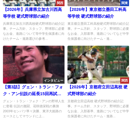
関西
関東
【2026年】兵庫県立加古川西高
【2026年】東京都立墨田工科高
等学校 硬式野球部の紹介
等学校 硬式野球部の紹介
兵庫県立加古川西高校硬式野球部の紹介記
東京都立墨田工科高校硬式野球部の紹介記
事。チーム方針、スタッフ、野球部に必要
事。チーム方針、スタッフ、野球部に必要
なお金、進路について等中学生保護者に向
なお金、入部基準、進路についてなど中学
けたチーム・進路選びの参考...
生保護者に向けたチーム・進...
インタビュー
関西
【第3話】グェン・トラン・フォ
【2026年】京都府立田辺高校 硬
ク・アン伝説の延長15回再試
式野球部の紹介
合、「上位指名じゃなきゃプロ
グェン・トラン・フォク・アンの野球人生
京都府立田辺高校 硬式野球部の紹介記
に密着 伝説の激闘、花咲徳栄戦の裏側
事。チーム方針、スタッフ、野球部に必要
は…」決断の舞台裏
2003年センバツ準々決勝、東洋大姫路の
なお金、入部基準、進路についてなど中学
エースとしてマウンドに上...
生保護者に向けたチーム・進路...