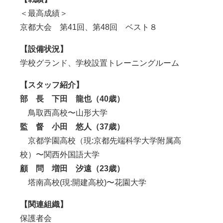
＜最高成績＞
京都大会 第41回、第48回 ベスト８
【設備状況】
学校グランド、学校設置トレーニングルーム
【スタッフ紹介】
部 長 下田 龍也（40歳）
鳥取西
高校〜
山形大学
監 督 小田 悠人（37歳）
京都学園高校（現:京都先端科学大学附属高
校）〜関西外国語大学
顧 問 増田 汐遠（23歳）
塔南高校(現:開建高校)〜花園大学
【関連組織】
保護者会