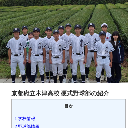
京都府立
木津
高校 硬式野球部の紹介
目次
1
学校情報
2
野球部情報