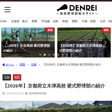
HOME
北海道・東北
関東
甲信越・北陸
東海
関西
中国・四国
九州・沖
関西
関西
【2026年】大谷高校 硬式野球部
【2026年】京都府立木津高校 硬
の紹介
式野球部の紹介
2025年12月7日
2026年6月24日
ホーム
関西
京都
【2026年】京都府立木津高校 硬式野球部の紹介
京都
関西
【2026年】京都府立木津高校 硬式野球部の紹介
2026年6月24日
2026年6月24日