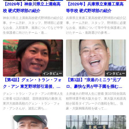
【2026年】神奈川県立上溝南高
【2026年】兵庫県立東播工業高
校 硬式野球部の紹介
等学校 硬式野球部の紹介
神奈川県立上溝南高校硬式野球部の紹介記
兵庫県立東播工業高校硬式野球部の紹介記
事。チーム方針、スタッフ、野球部に必要
事。チーム方針、スタッフ、野球部に必要
なお金、入部基準、進路についてなど中学
なお金、進路について等中学生保護者に向
生保護者に向けたチーム・進...
けたチーム・進路選びの参考...
インタビュー
インタビュー
【第4話】グェン・トラン・フォ
【第1話】”浪速のミニラ”元プ
ク・アン 東芝野球部引退後、バ
ロ、豪快な男が甲子園を掴むま
ー店長に転身、「野球人生に悔
で。東大阪大柏原 土井健大監督
グェン・トラン・フォク・アンの野球人生
土井健大の野球人生に密着 第107回全国高
に密着 伝説の激闘、花咲徳栄戦の裏側 元
校野球選手権大阪大会で、東大阪大柏原高
いなし」
の野球人生に迫る
東洋大姫路高校のグェン・トラン・フォ
校が延長タイブレークの激戦を制し、強
ク・アンさんが、波乱に満ち...
豪・大阪桐蔭高校を破って...