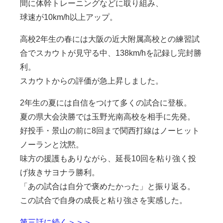
間に体幹トレーニングなどに取り組み、
球速が10km/h以上アップ。
高校2
年生の春には大阪の近大附属高校との練習試
合でスカウトが見守る中、
138km/h
を記録し完封勝
利。
スカウトからの評価が急上昇しました。
2
年生の夏には自信をつけて多くの試合に登板。
夏の県大会決勝では玉野光南高校を相手に先発。
好投手・景山の前に8回まで関西打線はノーヒット
ノーランと沈黙。
味方の援護もありながら、延長
10
回を粘り強く投
げ抜きサヨナラ勝利。
「あの試合は自分で褒めたかった」と振り返る。
この試合で自身の成長と粘り強さを実感した。
第三話に続く＞＞＞