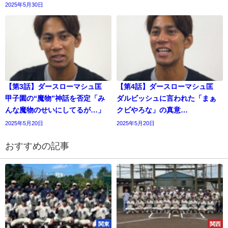
2025年5月30日
【第3話】ダースローマシュ匡
【第4話】ダースローマシュ匡
甲子園の“魔物”神話を否定「み
ダルビッシュに言われた「まぁ
んな魔物のせいにしてるが…」
クビやろな」の真意…
2025年5月20日
2025年5月20日
おすすめの記事
関東
関西