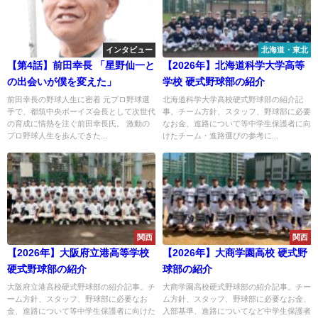
インタビュー
北海道・東北
【第4話】前田幸長 「星野仙一と
【2026年】北海道科学大学高等
の出会いが僕を変えた」
学校 硬式野球部の紹介
前田幸長の野球人生に密着 元プロ野球選
北海道科学大学高校硬式野球部の紹介記
手で、都筑中央ボーイズ会長として次世代
事。チーム方針、スタッフ、野球部に必要
の育成に情熱を注ぐ前田幸長氏。 激動の
なお金、進路について等中学生保護者に向
プロ野球人生を歩んできた...
けたチーム・進路選びの参考に...
関西
関西
【2026年】大阪府立港高等学校
【2026年】大商学園高校 硬式野
硬式野球部の紹介
球部の紹介
大阪府立港高校硬式野球部の紹介記事。チ
大商学園高校硬式野球部の紹介記事。チー
ーム方針、スタッフ、野球部に必要なお
ム方針、スタッフ、野球部に必要なお金、
金、進路について等中学生保護者に向けた
入部基準、進路についてなど中学生保護者