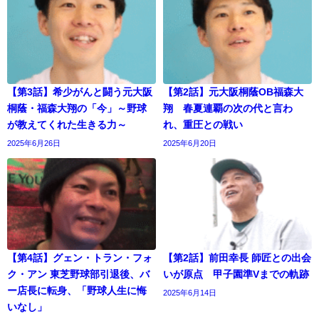
【第3話】希少がんと闘う元大阪
【第2話】元大阪桐蔭OB福森大
桐蔭・福森大翔の「今」～野球
翔 春夏連覇の次の代と言わ
が教えてくれた生きる力～
れ、重圧との戦い
2025年6月26日
2025年6月20日
【第4話】グェン・トラン・フォ
【第2話】前田幸長 師匠との出会
ク・アン 東芝野球部引退後、バ
いが原点 甲子園準Vまでの軌跡
ー店長に転身、「野球人生に悔
2025年6月14日
いなし」