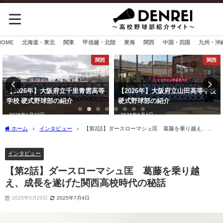
HOME
北海道・東北
関東
甲信越・北陸
東海
関西
中国・四国
九州・沖
関西
関西
【2026年】大阪府立千里青雲高等
【2026年】大阪府立山田高等学校
学校 硬式野球部の紹介
硬式野球部の紹介
2026年1月22日
2026年6月4日
ホーム
インタビュー
【第2話】ダースローマシュ匡 葛藤を乗り越え、成
長を遂げた関西高校時代の秘話
インタビュー
【第2話】ダースローマシュ匡 葛藤を乗り越
え、成長を遂げた関西高校時代の秘話
2025年5月20日
2025年7月4日