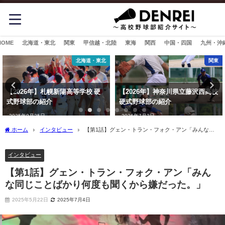
HOME
北海道・東北
関東
甲信越・北陸
東海
関西
中国・四国
九州・沖
北海道・東北
関東
【2026年】札幌新陽高等学校 硬
【2026年】神奈川県立藤沢西高校
式野球部の紹介
硬式野球部の紹介
2025年9月25日
2026年7月3日
ホーム
インタビュー
【第1話】グェン・トラン・フォク・アン「みんな同
じことばかり何度も聞くから嫌だった。」
インタビュー
【第1話】グェン・トラン・フォク・アン「みん
な同じことばかり何度も聞くから嫌だった。」
2025年5月22日
2025年7月4日