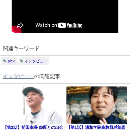
関連キーワード
pick
インタビュー
インタビュー
の関連記事
【第2話】前田幸長 師匠との出会
【第1話】浦和学院高校野球部監