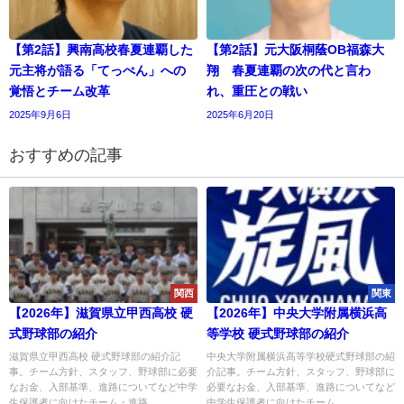
【第2話】興南高校春夏連覇した
【第2話】元大阪桐蔭OB福森大
元主将が語る「てっぺん」への
翔 春夏連覇の次の代と言わ
覚悟とチーム改革
れ、重圧との戦い
2025年9月6日
2025年6月20日
おすすめの記事
関西
関東
【2026年】滋賀県立甲西高校 硬
【2026年】中央大学附属横浜高
式野球部の紹介
等学校 硬式野球部の紹介
滋賀県立甲西高校 硬式野球部の紹介記
中央大学附属横浜高等学校硬式野球部の紹
事。チーム方針、スタッフ、野球部に必要
介記事。チーム方針、スタッフ、野球部に
なお金、入部基準、進路についてなど中学
必要なお金、入部基準、進路についてなど
生保護者に向けたチーム・進路...
中学生保護者に向けたチーム...