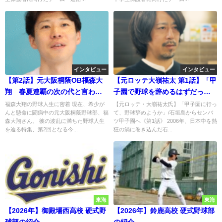
インタビュー
インタビュー
【第2話】元大阪桐蔭OB福森大
【元ロッテ大嶺祐太 第1話】「甲
翔 春夏連覇の次の代と言わ
子園で野球を辞めるはずだっ
れ、重圧との戦い
た」石垣島のスターが明かす、
福森大翔の野球人生に密着 現在、希少が
【元ロッテ・大嶺祐太氏】「甲子園に行っ
んと懸命に闘病中の元大阪桐蔭野球部、福
て、野球辞めようか」/石垣島からセンバ
ロッテドラフト1位指名の裏側と
森大翔さん。 彼の波乱に満ちた野球人生
ツ甲子園へ《第1話》 2006年、日本中を熱
横浜高校戦への執念
を辿る特集、第2回となる今...
狂の渦に巻き込んだ石...
東海
東海
【2026年】御殿場西高校 硬式野
【2026年】鈴鹿高校 硬式野球部