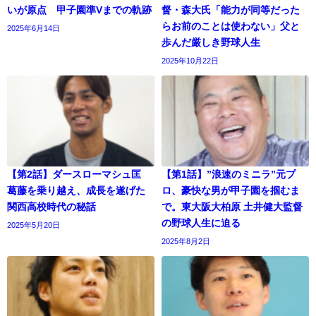
いが原点 甲子園準Vまでの軌跡
督・森大氏「能力が同等だった
らお前のことは使わない」父と
2025年6月14日
歩んだ厳しき野球人生
2025年10月22日
【第2話】ダースローマシュ匡
【第1話】”浪速のミニラ”元プ
葛藤を乗り越え、成長を遂げた
ロ、豪快な男が甲子園を掴むま
関西高校時代の秘話
で。東大阪大柏原 土井健大監督
の野球人生に迫る
2025年5月20日
2025年8月2日