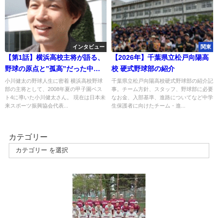
インタビュー
関東
【第1話】横浜高校主将が語る、
【2026年】千葉県立松戸向陽高
野球の原点と”孤高”だった中学
校 硬式野球部の紹介
時代
小川健太の野球人生に密着 横浜高校野球
千葉県立松戸向陽高校硬式野球部の紹介記
部の主将として、2008年夏の甲子園ベス
事。チーム方針、スタッフ、野球部に必要
ト4に導いた小川健太さん。 現在は日本未
なお金、入部基準、進路についてなど中学
来スポーツ振興協会代表...
生保護者に向けたチーム・進...
カテゴリー