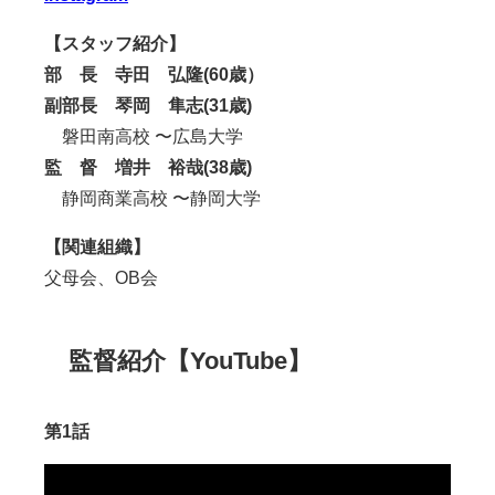
【スタッフ紹介】
部 長 寺田
弘隆(60歳）
副部長 琴岡 隼志(31歳)
磐田南高校 〜広島大学
監 督 増井 裕哉(38歳)
静岡商業高校 〜静岡大学
【関連組織】
父母会、
OB
会
監督紹介【YouTube】
第1話