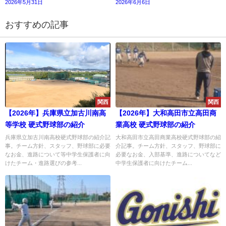
2026年5月31日
2026年6月6日
おすすめの記事
関西
関西
【2026年】兵庫県立加古川南高
【2026年】大和高田市立高田商
等学校 硬式野球部の紹介
業高校 硬式野球部の紹介
兵庫県立加古川南高校硬式野球部の紹介記
大和高田市立高田商業高校硬式野球部の紹
事。チーム方針、スタッフ、野球部に必要
介記事。チーム方針、スタッフ、野球部に
なお金、進路について等中学生保護者に向
必要なお金、入部基準、進路についてなど
けたチーム・進路選びの参考...
中学生保護者に向けたチーム...