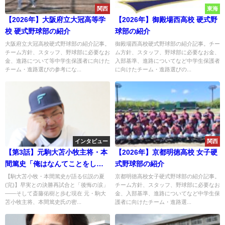
関西
東海
【2026年】大阪府立大冠高等学
【2026年】御殿場西高校 硬式野
校 硬式野球部の紹介
球部の紹介
大阪府立大冠高校硬式野球部の紹介記事。
御殿場西高校硬式野球部の紹介記事。チー
チーム方針、スタッフ、野球部に必要なお
ム方針、スタッフ、野球部に必要なお金、
金、進路について等中学生保護者に向けた
入部基準、進路についてなど中学生保護者
チーム・進路選びの参考にな...
に向けたチーム・進路選びの...
インタビュー
関西
【第3話】元駒大苫小牧主将・本
【2026年】京都明徳高校 女子硬
間篤史「俺はなんてことをした
式野球部の紹介
んだ」早実との決勝再試合で流
【駒大苫小牧・本間篤史が語る伝説の夏
京都明徳高校女子硬式野球部の紹介記事。
(完)】早実との決勝再試合と「後悔の涙」
チーム方針、スタッフ、野球部に必要なお
した後悔の涙
――そして斎藤佑樹と歩む現在 元・駒大
金、入部基準、進路についてなど中学生保
苫小牧主将、本間篤史氏の密...
護者に向けたチーム・進路選...