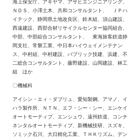
海上保安庁、アキヤマ、アサヒエンジニアリング、
ＮＤＳ、小澤土木、共和コンサルタント、 ＪＰハ
イテック、静岡県土地改良区、鈴木組、須山建設、
西遠建設、西部合材リサイクルセンター協同組合、
中部、中部綜合コンサルタント、 東海旅客鉄道静
岡支社、常磐工業、中日本ハイウェイメンテナン
ス、中村組、中村建設、パブリック技建、浜建、不
二総合コンサルタント、藤野建設、山岡建設、林工
組 ほか
〇機械科
アイシン・エィ・ダブリュ、愛知製鋼、アマノ、イ
ハラ製作所、ＮＴＮ、エフ・シー・シー、エンケイ
オートモーティブ、エンシュウ、遠州鉄道、コンチ
ネンタルオートモーティブ、新機械技研、スズキ、
ソミック石川、大日精化工業、ＴＨＫリズム、デン