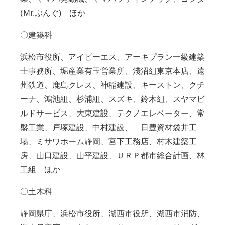
(Ｍr.ぶんぐ) ほか
〇建築科
浜松市役所、アイピーエス、アーキプラン一級建築
士事務所、堀産業有玉営業所、淺沼組東京本店、遠
州鉄道、鹿島クレス、神稲建設、キーストン、クチ
ーナ、鴻池組、杉浦組、スズキ、鈴木組、スヤマビ
ルドサービス、大東建設、テクノエレベーター、常
盤工業、戸塚建設、中村建設、 日豊資材袋井工
場、ミサワホーム静岡、宮下工務店、村木建築工
房、山口建設、山平建設、ＵＲＰ都市総合計画、林
工組 ほか
〇土木科
静岡県庁、浜松市役所、湖西市役所、湖西市消防、