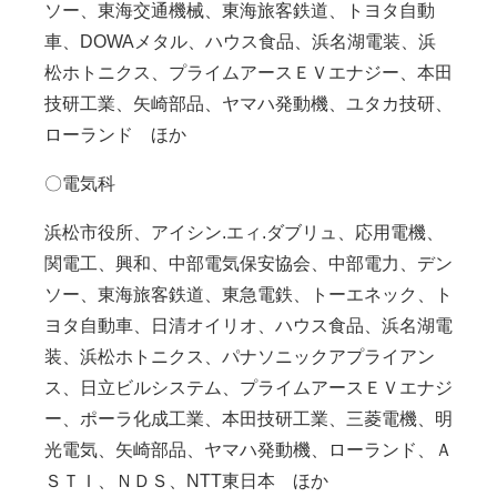
ソー、東海交通機械、東海旅客鉄道、トヨタ自動
車、DOWAメタル、ハウス食品、浜名湖電装、浜
松ホトニクス、プライムアースＥＶエナジー、本田
技研工業、矢崎部品、ヤマハ発動機、ユタカ技研、
ローランド ほか
〇電気科
浜松市役所、アイシン.エィ.ダブリュ、応用電機、
関電工、興和、中部電気保安協会、中部電力、デン
ソー、東海旅客鉄道、東急電鉄、トーエネック、ト
ヨタ自動車、日清オイリオ、ハウス食品、浜名湖電
装、浜松ホトニクス、パナソニックアプライアン
ス、日立ビルシステム、プライムアースＥＶエナジ
ー、ポーラ化成工業、本田技研工業、三菱電機、明
光電気、矢崎部品、ヤマハ発動機、ローランド、Ａ
ＳＴＩ、ＮＤＳ、NTT東日本 ほか