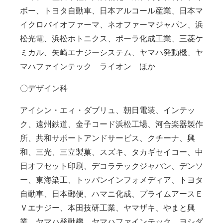
ボー、トヨタ自動車、日本アルコール産業、日本マ
イクロバイオファーマ、ネオファーマジャパン、浜
松光電、浜松ホトニクス、ポーラ化成工業、三菱ケ
ミカル、矢崎エナジーシステム、ヤマハ発動機、ヤ
マハファインテック ライオン ほか
〇デザイン科
アイシン・エィ・ダブリュ、朝日電装、インテッ
ク、遠州鉄道、金子コード浜松工場、河合楽器製作
所、共和サポートアンドサービス、クチーナ、興
和、三光、三立製菓、スズキ、タカギセイコー、中
日オフセット印刷、デコラテックジャパン、デンソ
ー、東海染工、トッパンインフォメディア、トヨタ
自動車、日本郵便、ハマニ化成、プライムアースＥ
Ｖエナジー、本田技研工業、ヤマザキ、やまと興
業、ヤマハ発動機、ヤマハファインテック、ヨシダ