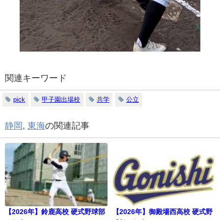
関連キーワード
pick
甲子園出場校
共学
公立
静岡
,
東海
の関連記事
【2026年】鈴鹿高校 硬式野球部
【2026年】御殿場西高校 硬式野