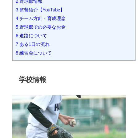
2
野球部情報
3
監督紹介【YouTube】
4
チーム方針・育成理念
5
野球部での必要なお金
6
進路について
7
ある1日の流れ
8
練習会について
学校情報