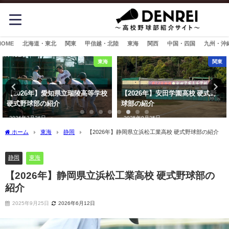
HOME
北海道・東北
関東
甲信越・北陸
東海
関西
中国・四国
九州・沖
東海
関東
【2026年】愛知県立瑞陵高等学校
【2026年】安田学園高校 硬式野
硬式野球部の紹介
球部の紹介
2026年3月26日
2025年9月25日
ホーム
東海
静岡
【2026年】静岡県立浜松工業高校 硬式野球部の紹介
静岡
東海
【2026年】静岡県立浜松工業高校 硬式野球部の
紹介
2025年9月25日
2026年6月12日