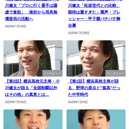
川健太「プロに行く選手は謙
川健太「松坂世代との比較、
虚で貪欲」 挫折から用具無
期待は重すぎた」罵声・プレ
償提供の活動へ
ッシャー・甲子園バチバチ舞
台裏
2025年7月29日
2025年7月29日
インタビュー
インタビュー
【第2話】横浜高校元主将・小
【第1話】横浜高校主将が語
川健太が語る「全国制覇以外
る、野球の原点と”孤高”だっ
はその他」の真意とは…
た中学時代
2025年7月25日
2025年7月4日