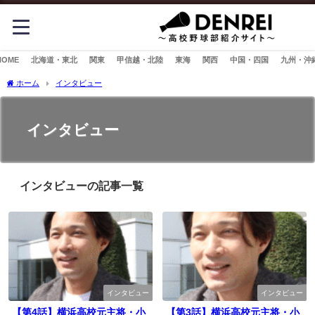
HOME
北海道・東北
関東
甲信越・北陸
東海
関西
中国・四国
九州・沖
ホーム
インタビュー
インタビュー
インタビューの記事一覧
インタビュー
インタビュー
【第4話】横浜高校元主将・小
【第3話】横浜高校元主将・小