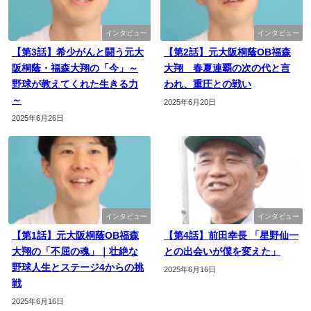
インタビュー
インタビュー
【第3話】希少がんと闘う元大
【第2話】元大阪桐蔭OB福森
阪桐蔭・福森大翔の「今」～
大翔 春夏連覇の次の代と言
野球が教えてくれた生きる力
われ、重圧との戦い
～
2025年6月20日
2025年6月26日
インタビュー
インタビュー
【第1話】元大阪桐蔭OB福森
【第4話】前田幸長 「星野仙一
大翔の「不屈の魂」｜壮絶な
との出会いが僕を変えた」
野球人生とステージ4からの挑
2025年6月16日
戦
2025年6月16日