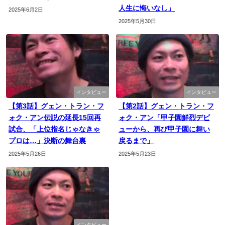
人生に悔いなし」
2025年6月2日
2025年5月30日
インタビュー
インタビュー
【第3話】グェン・トラン・フ
【第2話】グェン・トラン・フ
ォク・アン伝説の延長15回再
ォク・アン「甲子園鮮烈デビ
試合、「上位指名じゃなきゃ
ューから、再び甲子園に舞い
プロは…」決断の舞台裏
戻るまで」
2025年5月26日
2025年5月23日
インタビュー