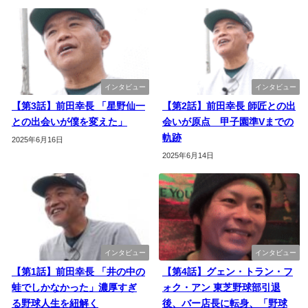
インタビュー
インタビュー
【第3話】前田幸長 「星野仙一
【第2話】前田幸長 師匠との出
との出会いが僕を変えた」
会いが原点 甲子園準Vまでの
軌跡
2025年6月16日
2025年6月14日
インタビュー
インタビュー
【第1話】前田幸長 「井の中の
【第4話】グェン・トラン・フ
蛙でしかなかった」濃厚すぎ
ォク・アン 東芝野球部引退
る野球人生を紐解く
後、バー店長に転身、「野球