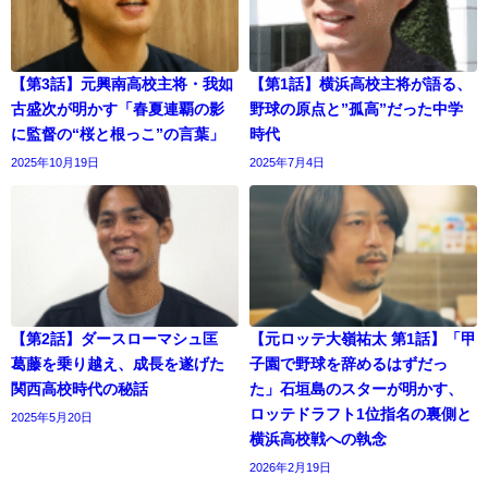
【第3話】元興南高校主将・我如
【第1話】横浜高校主将が語る、
古盛次が明かす「春夏連覇の影
野球の原点と”孤高”だった中学
に監督の“桜と根っこ”の言葉」
時代
2025年10月19日
2025年7月4日
【第2話】ダースローマシュ匡
【元ロッテ大嶺祐太 第1話】「甲
葛藤を乗り越え、成長を遂げた
子園で野球を辞めるはずだっ
関西高校時代の秘話
た」石垣島のスターが明かす、
ロッテドラフト1位指名の裏側と
2025年5月20日
横浜高校戦への執念
2026年2月19日