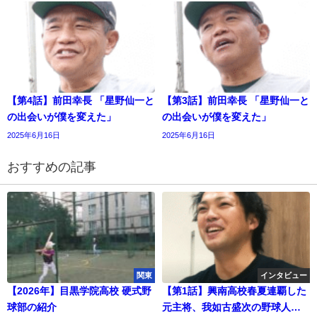
【第4話】前田幸長 「星野仙一と
【第3話】前田幸長 「星野仙一と
の出会いが僕を変えた」
の出会いが僕を変えた」
2025年6月16日
2025年6月16日
おすすめの記事
関東
インタビュー
【2026年】目黒学院高校 硬式野
【第1話】興南高校春夏連覇した
球部の紹介
元主将、我如古盛次の野球人生