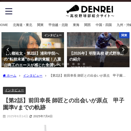
HOME
北海道・東北
関東
甲信越・北陸
東海
関西
中国・四国
九州・沖
インタビュー
関東
【大嶺祐太・第2話】浦和学院へ
【2026年】明聖高校 硬式野球部
の“転校未遂”から劇的覚醒！八重
の紹介
山商工のエースが感じた全国レベ
2026年4月16日
ルへの手応え
ホーム
インタビュー
【第2話】前田幸長 師匠との出会いが原点 甲子園準V
2026年3月2日
までの軌跡
インタビュー
【第2話】前田幸長 師匠との出会いが原点 甲子
園準Vまでの軌跡
2025年6月14日
2025年7月4日