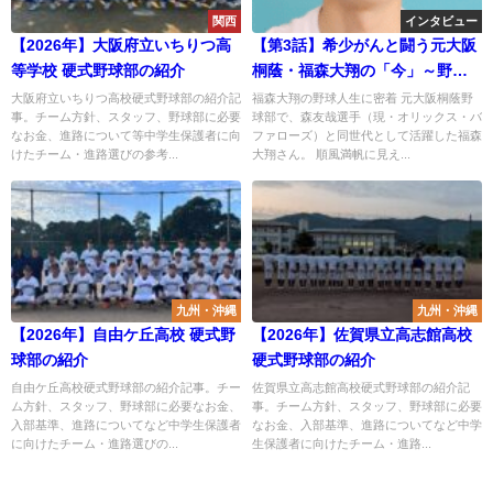
関西
インタビュー
【2026年】大阪府立いちりつ高
【第3話】希少がんと闘う元大阪
等学校 硬式野球部の紹介
桐蔭・福森大翔の「今」～野球
が教えてくれた生きる力～
大阪府立いちりつ高校硬式野球部の紹介記
福森大翔の野球人生に密着 元大阪桐蔭野
事。チーム方針、スタッフ、野球部に必要
球部で、森友哉選手（現・オリックス・バ
なお金、進路について等中学生保護者に向
ファローズ）と同世代として活躍した福森
けたチーム・進路選びの参考...
大翔さん。 順風満帆に見え...
九州・沖縄
九州・沖縄
【2026年】自由ケ丘高校 硬式野
【2026年】佐賀県立高志館高校
球部の紹介
硬式野球部の紹介
自由ケ丘高校硬式野球部の紹介記事。チー
佐賀県立高志館高校硬式野球部の紹介記
ム方針、スタッフ、野球部に必要なお金、
事。チーム方針、スタッフ、野球部に必要
入部基準、進路についてなど中学生保護者
なお金、入部基準、進路についてなど中学
に向けたチーム・進路選びの...
生保護者に向けたチーム・進路...