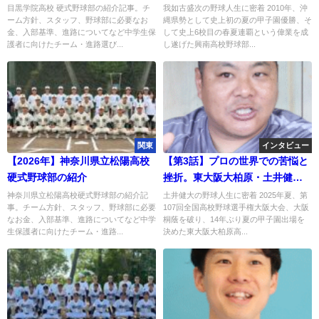
｜「ただ勝つだけじゃない」高
目黒学院高校 硬式野球部の紹介記事。チ
我如古盛次の野球人生に密着 2010年、沖
ーム方針、スタッフ、野球部に必要なお
縄県勢として史上初の夏の甲子園優勝、そ
校野球の原点
金、入部基準、進路についてなど中学生保
して史上6校目の春夏連覇という偉業を成
護者に向けたチーム・進路選び...
し遂げた興南高校野球部...
関東
インタビュー
【2026年】神奈川県立松陽高校
【第3話】プロの世界での苦悩と
硬式野球部の紹介
挫折。東大阪大柏原・土井健大
監督の野球人生、転換期
神奈川県立松陽高校硬式野球部の紹介記
土井健大の野球人生に密着 2025年夏、第
事。チーム方針、スタッフ、野球部に必要
107回全国高校野球選手権大阪大会、大阪
なお金、入部基準、進路についてなど中学
桐蔭を破り、14年ぶり夏の甲子園出場を
生保護者に向けたチーム・進路...
決めた東大阪大柏原高...