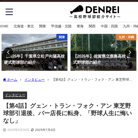
HOME
北海道・東北
関東
甲信越・北陸
東海
関西
中国・四国
九州・沖
関東
九州・沖縄
【2026年】千葉県立松戸向陽高校
【2026年】佐賀県立鹿島高校 硬
硬式野球部の紹介
式野球部の紹介
2026年7月22日
2026年6月3日
ホーム
インタビュー
【第4話】グェン・トラン・フォク・アン 東芝野球部
引退後、バー店長に転身、「野球人生に悔いなし」
インタビュー
【第4話】グェン・トラン・フォク・アン 東芝野
球部引退後、バー店長に転身、「野球人生に悔い
なし」
2025年5月30日
2025年7月4日