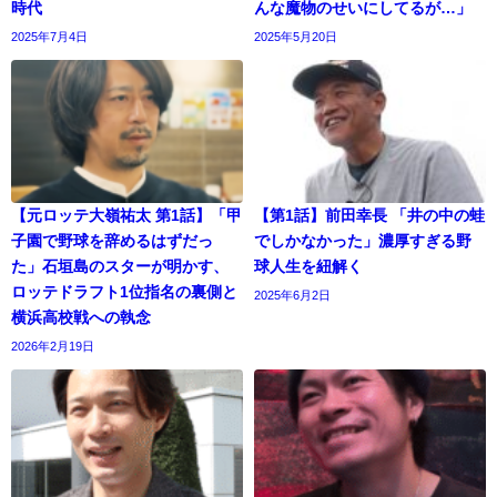
時代
んな魔物のせいにしてるが…」
2025年7月4日
2025年5月20日
【元ロッテ大嶺祐太 第1話】「甲
【第1話】前田幸長 「井の中の蛙
子園で野球を辞めるはずだっ
でしかなかった」濃厚すぎる野
た」石垣島のスターが明かす、
球人生を紐解く
ロッテドラフト1位指名の裏側と
2025年6月2日
横浜高校戦への執念
2026年2月19日