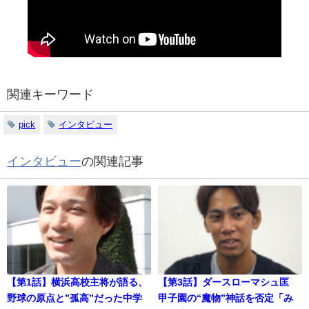
関連キーワード
pick
インタビュー
インタビュー
の関連記事
【第1話】横浜高校主将が語る、
【第3話】ダースローマシュ匡
野球の原点と”孤高”だった中学
甲子園の“魔物”神話を否定「み