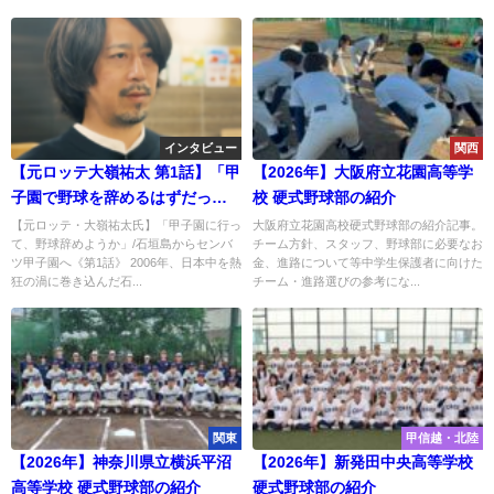
インタビュー
関西
【元ロッテ大嶺祐太 第1話】「甲
【2026年】大阪府立花園高等学
子園で野球を辞めるはずだっ
校 硬式野球部の紹介
た」石垣島のスターが明かす、
【元ロッテ・大嶺祐太氏】「甲子園に行っ
大阪府立花園高校硬式野球部の紹介記事。
て、野球辞めようか」/石垣島からセンバ
チーム方針、スタッフ、野球部に必要なお
ロッテドラフト1位指名の裏側と
ツ甲子園へ《第1話》 2006年、日本中を熱
金、進路について等中学生保護者に向けた
横浜高校戦への執念
狂の渦に巻き込んだ石...
チーム・進路選びの参考にな...
関東
甲信越・北陸
【2026年】神奈川県立横浜平沼
【2026年】新発田中央高等学校
高等学校 硬式野球部の紹介
硬式野球部の紹介