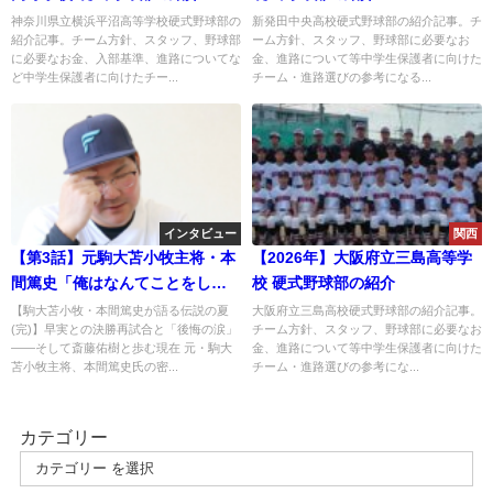
神奈川県立横浜平沼高等学校硬式野球部の
新発田中央高校硬式野球部の紹介記事。チ
紹介記事。チーム方針、スタッフ、野球部
ーム方針、スタッフ、野球部に必要なお
に必要なお金、入部基準、進路についてな
金、進路について等中学生保護者に向けた
ど中学生保護者に向けたチー...
チーム・進路選びの参考になる...
インタビュー
関西
【第3話】元駒大苫小牧主将・本
【2026年】大阪府立三島高等学
間篤史「俺はなんてことをした
校 硬式野球部の紹介
んだ」早実との決勝再試合で流
【駒大苫小牧・本間篤史が語る伝説の夏
大阪府立三島高校硬式野球部の紹介記事。
(完)】早実との決勝再試合と「後悔の涙」
チーム方針、スタッフ、野球部に必要なお
した後悔の涙
――そして斎藤佑樹と歩む現在 元・駒大
金、進路について等中学生保護者に向けた
苫小牧主将、本間篤史氏の密...
チーム・進路選びの参考にな...
カテゴリー