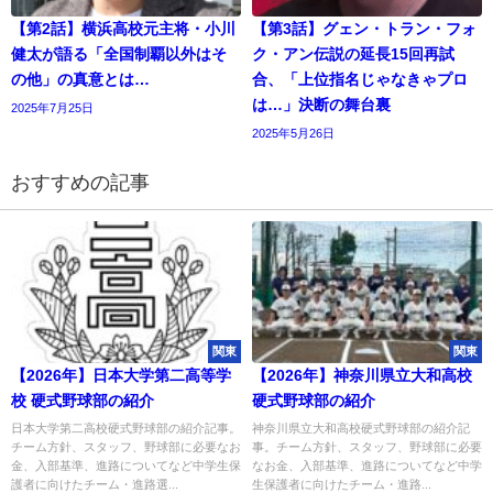
【第2話】横浜高校元主将・小川
【第3話】グェン・トラン・フォ
健太が語る「全国制覇以外はそ
ク・アン伝説の延長15回再試
の他」の真意とは…
合、「上位指名じゃなきゃプロ
は…」決断の舞台裏
2025年7月25日
2025年5月26日
おすすめの記事
関東
関東
【2026年】日本大学第二高等学
【2026年】神奈川県立大和高校
校 硬式野球部の紹介
硬式野球部の紹介
日本大学第二高校硬式野球部の紹介記事。
神奈川県立大和高校硬式野球部の紹介記
チーム方針、スタッフ、野球部に必要なお
事。チーム方針、スタッフ、野球部に必要
金、入部基準、進路についてなど中学生保
なお金、入部基準、進路についてなど中学
護者に向けたチーム・進路選...
生保護者に向けたチーム・進路...