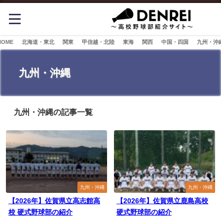
HOME
北海道・東北
関東
甲信越・北陸
東海
関西
中国・四国
九州・沖
九州・沖縄
九州・沖縄の記事一覧
九州・沖縄
九州・沖縄
【2026年】佐賀県立高志館高
【2026年】佐賀県立鹿島高校
校 硬式野球部の紹介
硬式野球部の紹介